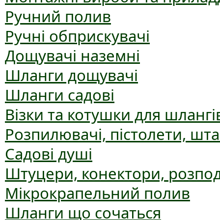
Ручний полив
Ручні обприскувачі
Дощувачі наземні
Шланги дощувачі
Шланги садові
Візки та котушки для шлангі
Розпилювачі, пістолети, шт
Садові душі
Штуцери, конектори, розпо
Мікрокрапельний полив
Шланги що сочаться