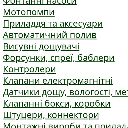
Фонтанні насоси
Мотопомпи
Приладдя та аксесуари
Автоматичний полив
Висувні дощувачі
Форсунки, спреї, баблери
Контролери
Клапани електромагнітні
Датчики дощу, вологості, ме
Клапанні бокси, коробки
Штуцери, коннектори
Монтажні вироби та прилад