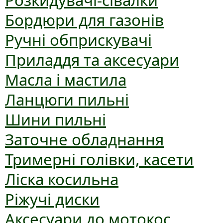
Розкидувачі-сівалки
Бордюри для газонів
Ручні обприскувачі
Приладдя та аксесуари
Масла і мастила
Ланцюги пильні
Шини пильні
Заточне обладнання
Тримерні голівки, касети
Ліска косильна
Ріжучі диски
Аксесуари до мотокос