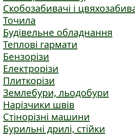
Скобозабивачі і цвяхозабив
Точила
Будівельне обладнання
Теплові гармати
Бензорізи
Електрорізи
Плиткорізи
Землебури, льодобури
Нарізчики швів
Стінорізні машини
Бурильні дрилі, стійки