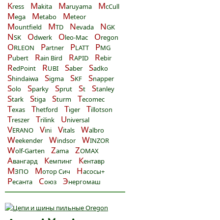
K
M
M
M
ress
akita
aruyama
cCull
M
M
M
ega
etabo
eteor
M
M
N
N
ountfield
TD
evada
GK
N
O
O
O
SK
dwerk
leo-Mac
regon
O
P
P
P
RLEON
artner
LATT
MG
P
R
R
R
ubert
ain Bird
APID
ebir
R
R
S
S
edPoint
UBI
aber
adko
S
S
S
S
hindaiwa
igma
KF
napper
S
S
S
S
S
olo
parky
prut
t
tanley
S
S
S
T
tark
tiga
turm
ecomec
T
T
T
T
exas
hetford
iger
illotson
T
T
U
reszer
rilink
niversal
V
V
V
W
ERANO
ini
itals
albro
W
W
W
eekender
indsor
INZOR
W
Z
Z
olf-Garten
ama
OMAX
А
К
К
вангард
емпинг
ентавр
М
М
Н
ЗПО
отор Сич
асосы+
Р
С
Э
есанта
оюз
нергомаш