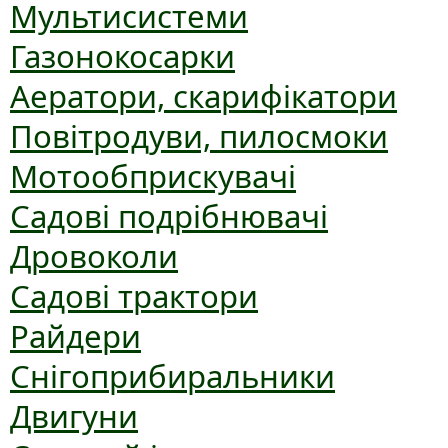
Мультисистеми
Газонокосарки
Аератори, скарифікатори
Повітродуви, пилосмоки
Мотообприскувачі
Садові подрібнювачі
Дровоколи
Садові трактори
Райдери
Снігоприбиральники
Двигуни