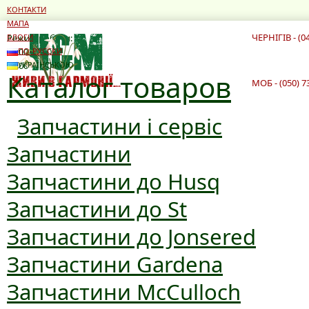
КОНТАКТИ
МАПА
ЧЕРНІГІВ - (0
Режим роботи:
БЛОГИ
10:00 - 19:00
ПО-РУССКИ
10:00 - 16:00
УКРАЇНСЬКОЮ
Каталог товаров
МОБ - (050) 7
Запчастини і сервіс
Запчастини
Запчастини до Husq
Запчастини до St
Запчастини до Jonsered
Запчастини Gardena
Запчастини McCulloch