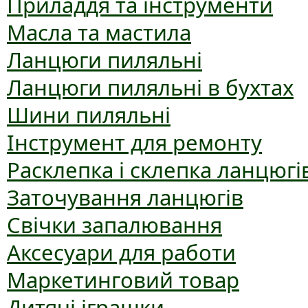
Приладдя та інструменти
Масла та мастила
Ланцюги пиляльні
Ланцюги пиляльні в бухтах
Шини пиляльні
Інструмент для ремонту
Расклепка і склепка ланцюгі
Заточування ланцюгів
Свічки запалювання
Аксесуари для работи
Маркетинговий товар
Дитячі іграшки