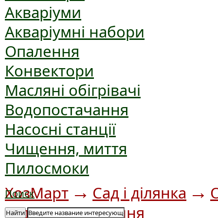
Акваріуми
Акваріумні набори
Опалення
Конвектори
Масляні обігрівачі
Водопостачання
Насосні станції
Чищення, миття
Пилосмоки
→
→
ХозМарт
Сад і ділянка
Поиск
→
саду
Освітлення
Найти