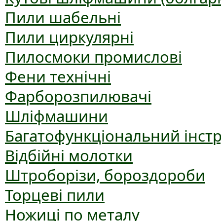
Пили шабельні
Пили циркулярні
Пилосмоки промислові
Фени технічні
Фарборозпилювачі
Шліфмашини
Багатофункціональний інст
Відбійні молотки
Штроборізи, бороздороби
Торцеві пили
Ножиці по металу