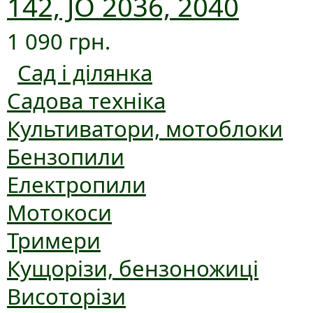
142, JO 2036, 2040
1 090 грн.
Сад і ділянка
Садова техніка
Культиватори, мотоблоки
Бензопили
Електропили
Мотокоси
Тримери
Кущорізи, бензоножиці
Висоторізи