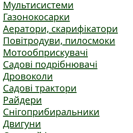
Мультисистеми
Газонокосарки
Аератори, скарифікатори
Повітродуви, пилосмоки
Мотообприскувачі
Садові подрібнювачі
Дровоколи
Садові трактори
Райдери
Снігоприбиральники
Двигуни