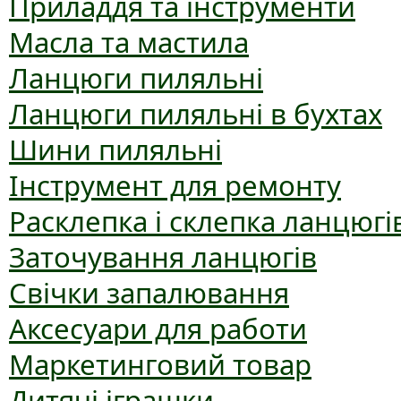
Приладдя та інструменти
Масла та мастила
Ланцюги пиляльні
Ланцюги пиляльні в бухтах
Шини пиляльні
Інструмент для ремонту
Расклепка і склепка ланцюгі
Заточування ланцюгів
Свічки запалювання
Аксесуари для работи
Маркетинговий товар
Дитячі іграшки