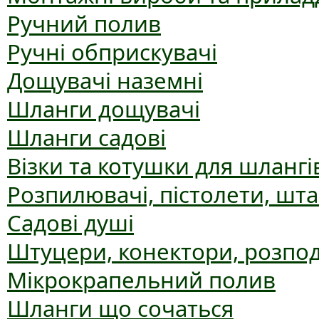
Ручний полив
Ручні обприскувачі
Дощувачі наземні
Шланги дощувачі
Шланги садові
Візки та котушки для шлангі
Розпилювачі, пістолети, шт
Садові душі
Штуцери, конектори, розпо
Мікрокрапельний полив
Шланги що сочаться