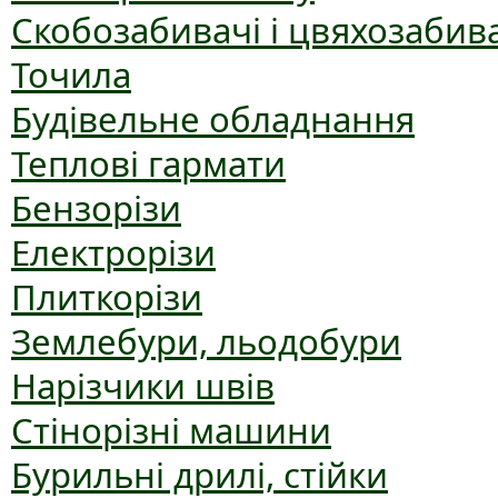
Скобозабивачі і цвяхозабив
Точила
Будівельне обладнання
Теплові гармати
Бензорізи
Електрорізи
Плиткорізи
Землебури, льодобури
Нарізчики швів
Стінорізні машини
Бурильні дрилі, стійки