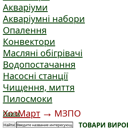
Акваріуми
Акваріумні набори
Опалення
Конвектори
Масляні обігрівачі
Водопостачання
Насосні станції
Чищення, миття
Пилосмоки
→
ХозМарт
МЗПО
Поиск
ТОВАРИ ВИРО
Найти