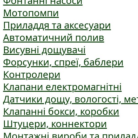
Фонтанні насоси
Мотопомпи
Приладдя та аксесуари
Автоматичний полив
Висувні дощувачі
Форсунки, спреї, баблери
Контролери
Клапани електромагнітні
Датчики дощу, вологості, ме
Клапанні бокси, коробки
Штуцери, коннектори
Монтажні вироби та прилад