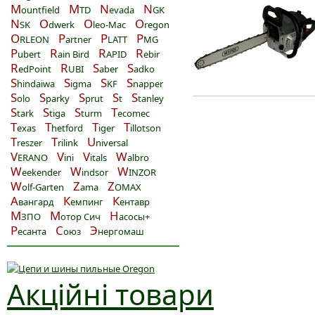
M
M
N
N
ountfield
TD
evada
GK
N
O
O
O
SK
dwerk
leo-Mac
regon
O
P
P
P
RLEON
artner
LATT
MG
P
R
R
R
ubert
ain Bird
APID
ebir
R
R
S
S
edPoint
UBI
aber
adko
S
S
S
S
hindaiwa
igma
KF
napper
S
S
S
S
S
olo
parky
prut
t
tanley
S
S
S
T
tark
tiga
turm
ecomec
T
T
T
T
exas
hetford
iger
illotson
T
T
U
reszer
rilink
niversal
V
V
V
W
ERANO
ini
itals
albro
W
W
W
eekender
indsor
INZOR
W
Z
Z
olf-Garten
ama
OMAX
А
К
К
вангард
емпинг
ентавр
М
М
Н
ЗПО
отор Сич
асосы+
Р
С
Э
есанта
оюз
нергомаш
Акційні товари