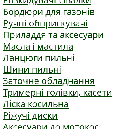
Розкидувачі-сівалки
Бордюри для газонів
Ручні обприскувачі
Приладдя та аксесуари
Масла і мастила
Ланцюги пильні
Шини пильні
Заточне обладнання
Тримерні голівки, касети
Ліска косильна
Ріжучі диски
Аксесуари до мотокос