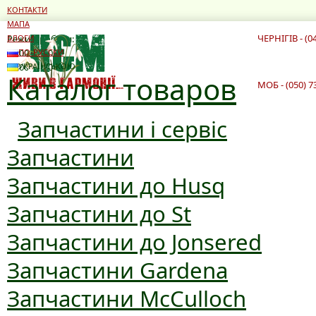
КОНТАКТИ
МАПА
ЧЕРНІГІВ - (0
Режим роботи:
БЛОГИ
10:00 - 19:00
ПО-РУССКИ
10:00 - 16:00
УКРАЇНСЬКОЮ
Каталог товаров
МОБ - (050) 7
Запчастини і сервіс
Запчастини
Запчастини до Husq
Запчастини до St
Запчастини до Jonsered
Запчастини Gardena
Запчастини McCulloch