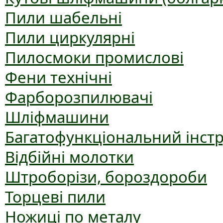
Пили шабельні
Пили циркулярні
Пилосмоки промислові
Фени технічні
Фарборозпилювачі
Шліфмашини
Багатофункціональний інст
Відбійні молотки
Штроборізи, бороздороби
Торцеві пили
Ножиці по металу