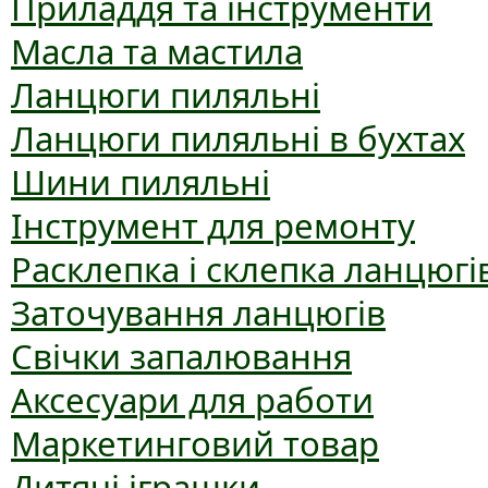
Приладдя та інструменти
Масла та мастила
Ланцюги пиляльні
Ланцюги пиляльні в бухтах
Шини пиляльні
Інструмент для ремонту
Расклепка і склепка ланцюгі
Заточування ланцюгів
Свічки запалювання
Аксесуари для работи
Маркетинговий товар
Дитячі іграшки