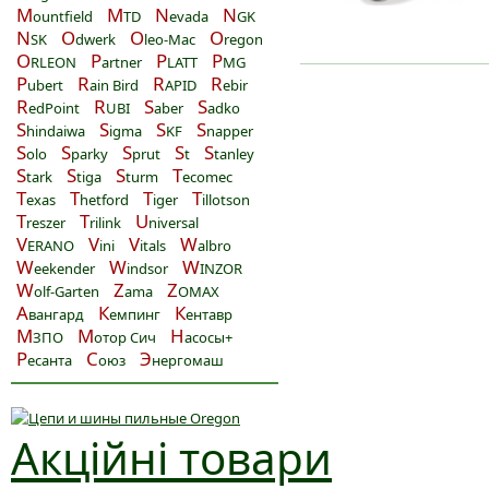
M
M
N
N
ountfield
TD
evada
GK
N
O
O
O
SK
dwerk
leo-Mac
regon
O
P
P
P
RLEON
artner
LATT
MG
P
R
R
R
ubert
ain Bird
APID
ebir
R
R
S
S
edPoint
UBI
aber
adko
S
S
S
S
hindaiwa
igma
KF
napper
S
S
S
S
S
olo
parky
prut
t
tanley
S
S
S
T
tark
tiga
turm
ecomec
T
T
T
T
exas
hetford
iger
illotson
T
T
U
reszer
rilink
niversal
V
V
V
W
ERANO
ini
itals
albro
W
W
W
eekender
indsor
INZOR
W
Z
Z
olf-Garten
ama
OMAX
А
К
К
вангард
емпинг
ентавр
М
М
Н
ЗПО
отор Сич
асосы+
Р
С
Э
есанта
оюз
нергомаш
Акційні товари