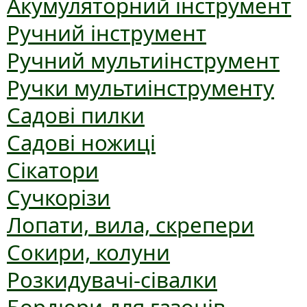
Акумуляторний інструмент
Ручний інструмент
Ручний мультиінструмент
Ручки мультиінструменту
Садові пилки
Садові ножиці
Сікатори
Сучкорізи
Лопати, вила, скрепери
Сокири, колуни
Розкидувачі-сівалки