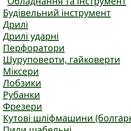
Обладнання та інструмент
Будівельний інструмент
Дрилі
Дрилі ударні
Перфоратори
Шуруповерти, гайковерти
Міксери
Лобзики
Рубанки
Фрезери
Кутові шліфмашини (болгар
Пили шабельні