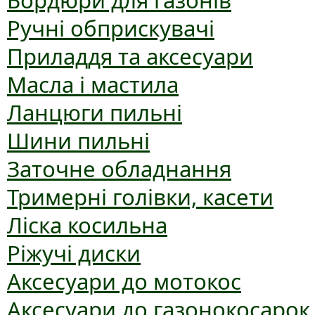
Бордюри для газонів
Ручні обприскувачі
Приладдя та аксесуари
Масла і мастила
Ланцюги пильні
Шини пильні
Заточне обладнання
Тримерні голівки, касети
Ліска косильна
Ріжучі диски
Аксесуари до мотокос
Аксесуари до газонокосарок