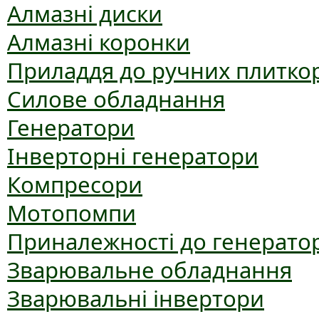
Алмазні диски
Алмазні коронки
Приладдя до ручних плиткор
Силове обладнання
Генератори
Інверторні генератори
Компресори
Мотопомпи
Приналежності до генерато
Зварювальне обладнання
Зварювальні інвертори