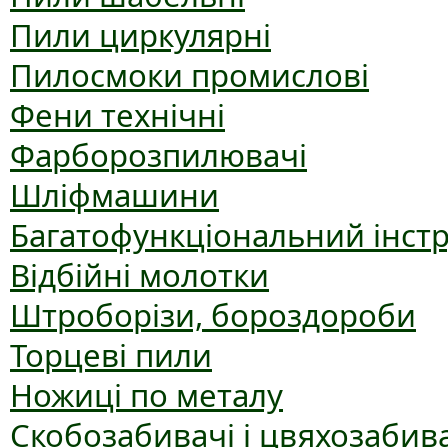
Пили циркулярні
Пилосмоки промислові
Фени технічні
Фарборозпилювачі
Шліфмашини
Багатофункціональний інст
Відбійні молотки
Штроборізи, бороздороби
Торцеві пили
Ножиці по металу
Скобозабивачі і цвяхозабив