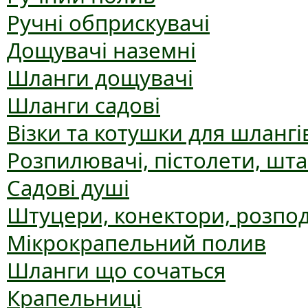
Ручні обприскувачі
Дощувачі наземні
Шланги дощувачі
Шланги садові
Візки та котушки для шлангі
Розпилювачі, пістолети, шт
Садові душі
Штуцери, конектори, розпо
Мікрокрапельний полив
Шланги що сочаться
Крапельниці