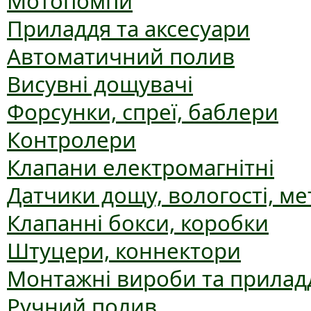
Мотопомпи
Приладдя та аксесуари
Автоматичний полив
Висувні дощувачі
Форсунки, спреї, баблери
Контролери
Клапани електромагнітні
Датчики дощу, вологості, ме
Клапанні бокси, коробки
Штуцери, коннектори
Монтажні вироби та прилад
Ручний полив