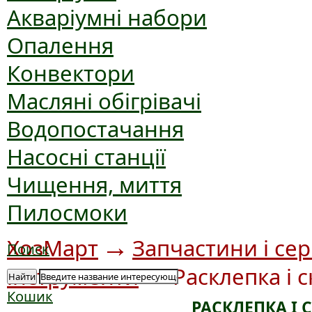
Акваріумні набори
Опалення
Конвектори
Масляні обігрівачі
Водопостачання
Насосні станції
Чищення, миття
Пилосмоки
→
ХозМарт
Запчастини і сер
Поиск
→
інструменти
Расклепка і 
Найти
Кошик
РАСКЛЕПКА І 