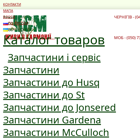
КОНТАКТИ
МАПА
ЧЕРНІГІВ - (0
Режим роботи:
БЛОГИ
10:00 - 19:00
ПО-РУССКИ
10:00 - 16:00
УКРАЇНСЬКОЮ
Каталог товаров
МОБ - (050) 7
Запчастини і сервіс
Запчастини
Запчастини до Husq
Запчастини до St
Запчастини до Jonsered
Запчастини Gardena
Запчастини McCulloch