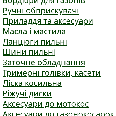
Бордюри для газонів
Ручні обприскувачі
Приладдя та аксесуари
Масла і мастила
Ланцюги пильні
Шини пильні
Заточне обладнання
Тримерні голівки, касети
Ліска косильна
Ріжучі диски
Аксесуари до мотокос
Аксесуари до газонокосарок