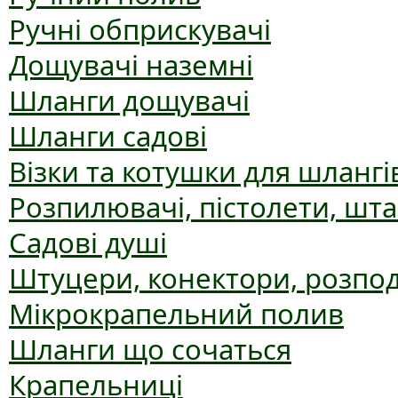
Ручні обприскувачі
Дощувачі наземні
Шланги дощувачі
Шланги садові
Візки та котушки для шлангі
Розпилювачі, пістолети, шт
Садові душі
Штуцери, конектори, розпо
Мікрокрапельний полив
Шланги що сочаться
Крапельниці