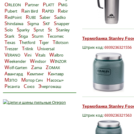
O
P
P
P
RLEON
artner
LATT
MG
P
R
R
R
ubert
ain Bird
APID
ebir
R
R
S
S
edPoint
UBI
aber
adko
S
S
S
S
hindaiwa
igma
KF
napper
S
S
S
S
S
olo
parky
prut
t
tanley
S
S
S
T
tark
tiga
turm
ecomec
Термобанка Stanley Food
T
T
T
T
exas
hetford
iger
illotson
Штрих код:
6939236321556
T
T
U
reszer
rilink
niversal
V
V
V
W
ERANO
ini
itals
albro
W
W
W
eekender
indsor
INZOR
W
Z
Z
olf-Garten
ama
OMAX
А
К
К
вангард
емпинг
ентавр
М
М
Н
ЗПО
отор Сич
асосы+
Р
С
Э
есанта
оюз
нергомаш
Термобанка Stanley Food
Штрих код:
6939236321563