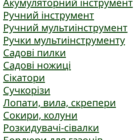
Акумуляторний інструмент
Ручний інструмент
Ручний мультиінструмент
Ручки мультиінструменту
Садові пилки
Садові ножиці
Сікатори
Сучкорізи
Лопати, вила, скрепери
Сокири, колуни
Розкидувачі-сівалки