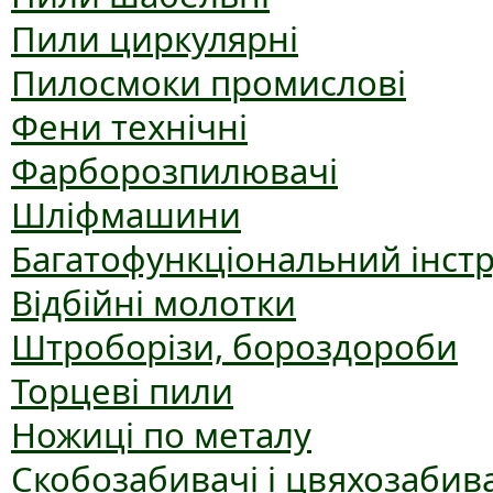
Пили циркулярні
Пилосмоки промислові
Фени технічні
Фарборозпилювачі
Шліфмашини
Багатофункціональний інст
Відбійні молотки
Штроборізи, бороздороби
Торцеві пили
Ножиці по металу
Скобозабивачі і цвяхозабив