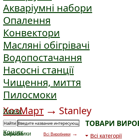
Акваріумні набори
Опалення
Конвектори
Масляні обігрівачі
Водопостачання
Насосні станції
Чищення, миття
Пилосмоки
→
ХозМарт
Stanley
Поиск
ТОВАРИ ВИРО
Найти
Кошик
Виробники
→
Всі Виробники
Всі категорії