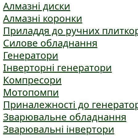
Алмазні диски
Алмазні коронки
Приладдя до ручних плиткор
Силове обладнання
Генератори
Інверторні генератори
Компресори
Мотопомпи
Приналежності до генерато
Зварювальне обладнання
Зварювальні інвертори