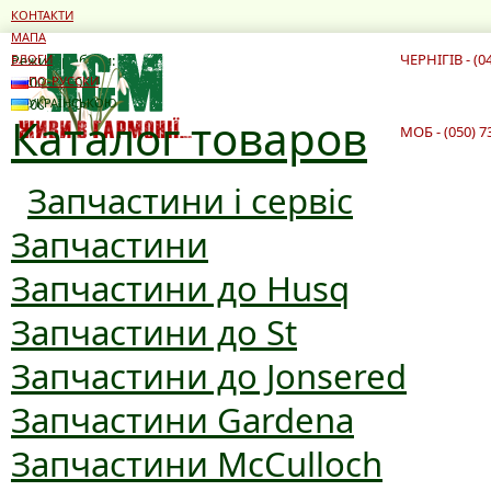
КОНТАКТИ
МАПА
ЧЕРНІГІВ - (0
Режим роботи:
БЛОГИ
10:00 - 19:00
ПО-РУССКИ
10:00 - 16:00
УКРАЇНСЬКОЮ
Каталог товаров
МОБ - (050) 7
Запчастини і сервіс
Запчастини
Запчастини до Husq
Запчастини до St
Запчастини до Jonsered
Запчастини Gardena
Запчастини McCulloch