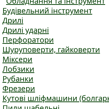
Обладнання та інструмент
Будівельний інструмент
Дрилі
Дрилі ударні
Перфоратори
Шуруповерти, гайковерти
Міксери
Лобзики
Рубанки
Фрезери
Кутові шліфмашини (болгар
Пили шабельні