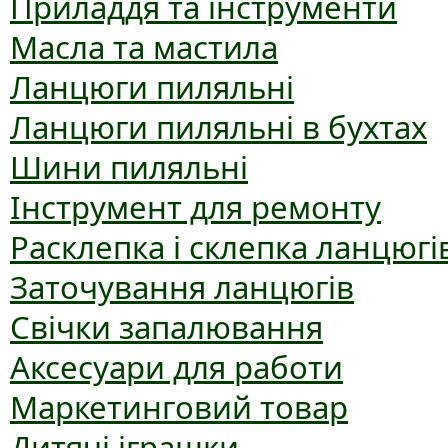
Приладдя та інструменти
Масла та мастила
Ланцюги пиляльні
Ланцюги пиляльні в бухтах
Шини пиляльні
Інструмент для ремонту
Расклепка і склепка ланцюгі
Заточування ланцюгів
Свічки запалювання
Аксесуари для работи
Маркетинговий товар
Дитячі іграшки