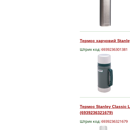
Термос харчовий Stanley
Штрих код:
6939236301381
Термос Stanley Classic 
(6939236321679)
Штрих код:
6939236321679