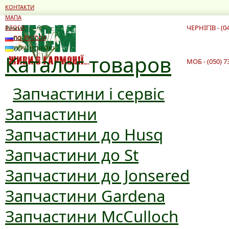
КОНТАКТИ
МАПА
ЧЕРНІГІВ - (0
Режим роботи:
БЛОГИ
10:00 - 19:00
ПО-РУССКИ
10:00 - 16:00
УКРАЇНСЬКОЮ
Каталог товаров
МОБ - (050) 7
Запчастини і сервіс
Запчастини
Запчастини до Husq
Запчастини до St
Запчастини до Jonsered
Запчастини Gardena
Запчастини McCulloch