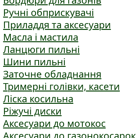
Бордюри для газонів
Ручні обприскувачі
Приладдя та аксесуари
Масла і мастила
Ланцюги пильні
Шини пильні
Заточне обладнання
Тримерні голівки, касети
Ліска косильна
Ріжучі диски
Аксесуари до мотокос
Аксесуари до газонокосарок