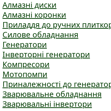
Алмазні диски
Алмазні коронки
Приладдя до ручних плиткор
Силове обладнання
Генератори
Інверторні генератори
Компресори
Мотопомпи
Приналежності до генерато
Зварювальне обладнання
Зварювальні інвертори