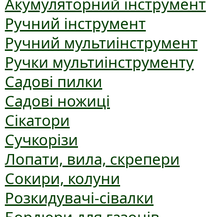
Акумуляторний інструмент
Ручний інструмент
Ручний мультиінструмент
Ручки мультиінструменту
Садові пилки
Садові ножиці
Сікатори
Сучкорізи
Лопати, вила, скрепери
Сокири, колуни
Розкидувачі-сівалки