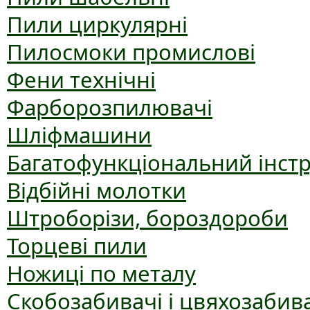
Пили циркулярні
Пилосмоки промислові
Фени технічні
Фарборозпилювачі
Шліфмашини
Багатофункціональний інст
Відбійні молотки
Штроборізи, бороздороби
Торцеві пили
Ножиці по металу
Скобозабивачі і цвяхозабив