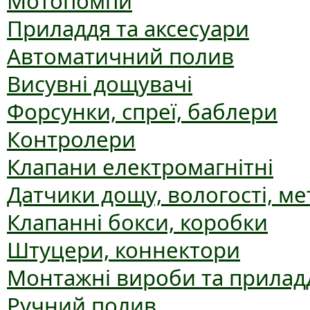
Мотопомпи
Приладдя та аксесуари
Автоматичний полив
Висувні дощувачі
Форсунки, спреї, баблери
Контролери
Клапани електромагнітні
Датчики дощу, вологості, ме
Клапанні бокси, коробки
Штуцери, коннектори
Монтажні вироби та прилад
Ручний полив