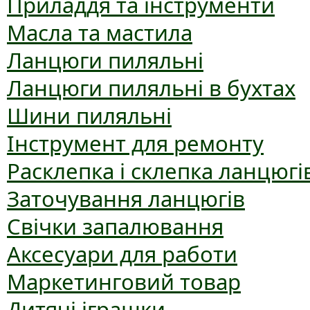
Приладдя та інструменти
Масла та мастила
Ланцюги пиляльні
Ланцюги пиляльні в бухтах
Шини пиляльні
Інструмент для ремонту
Расклепка і склепка ланцюгі
Заточування ланцюгів
Свічки запалювання
Аксесуари для работи
Маркетинговий товар
Дитячі іграшки