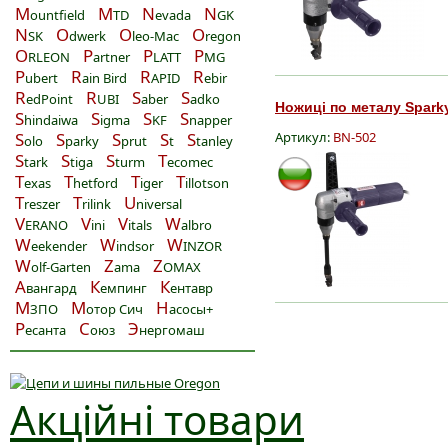
M
M
N
N
ountfield
TD
evada
GK
N
O
O
O
SK
dwerk
leo-Mac
regon
O
P
P
P
RLEON
artner
LATT
MG
P
R
R
R
ubert
ain Bird
APID
ebir
R
R
S
S
edPoint
UBI
aber
adko
Ножиці по металу Sparky
S
S
S
S
hindaiwa
igma
KF
napper
S
S
S
S
S
Артикул:
BN-502
olo
parky
prut
t
tanley
S
S
S
T
tark
tiga
turm
ecomec
T
T
T
T
exas
hetford
iger
illotson
T
T
U
reszer
rilink
niversal
V
V
V
W
ERANO
ini
itals
albro
W
W
W
eekender
indsor
INZOR
W
Z
Z
olf-Garten
ama
OMAX
А
К
К
вангард
емпинг
ентавр
М
М
Н
ЗПО
отор Сич
асосы+
Р
С
Э
есанта
оюз
нергомаш
Акційні товари