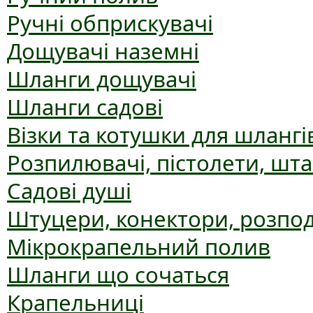
Ручні обприскувачі
Дощувачі наземні
Шланги дощувачі
Шланги садові
Візки та котушки для шлангі
Розпилювачі, пістолети, шт
Садові душі
Штуцери, конектори, розпо
Мікрокрапельний полив
Шланги що сочаться
Крапельниці