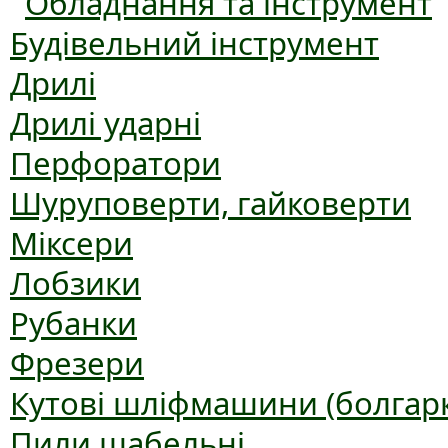
Обладнання та інструмент
Будівельний інструмент
Дрилі
Дрилі ударні
Перфоратори
Шуруповерти, гайковерти
Міксери
Лобзики
Рубанки
Фрезери
Кутові шліфмашини (болгар
Пили шабельні