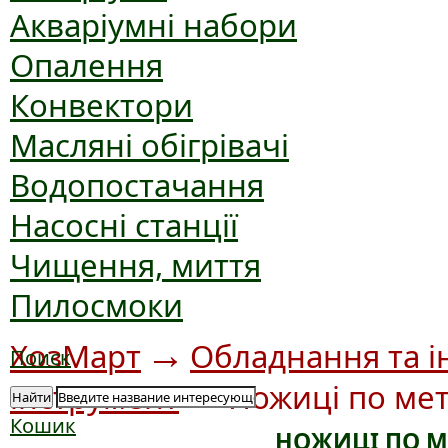
Акваріумні набори
Опалення
Конвектори
Масляні обігрівачі
Водопостачання
Насосні станції
Чищення, миття
Пилосмоки
→
ХозМарт
Обладнання та і
Поиск
→
інструмент
Ножиці по ме
Найти
Кошик
НОЖИЦІ ПО М