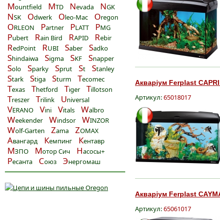
M
M
N
N
ountfield
TD
evada
GK
N
O
O
O
SK
dwerk
leo-Mac
regon
O
P
P
P
RLEON
artner
LATT
MG
P
R
R
R
ubert
ain Bird
APID
ebir
R
R
S
S
edPoint
UBI
aber
adko
S
S
S
S
hindaiwa
igma
KF
napper
S
S
S
S
S
olo
parky
prut
t
tanley
S
S
S
T
tark
tiga
turm
ecomec
Акваріум Ferplast CAPRI
T
T
T
T
exas
hetford
iger
illotson
Артикул:
65018017
T
T
U
reszer
rilink
niversal
V
V
V
W
ERANO
ini
itals
albro
W
W
W
eekender
indsor
INZOR
W
Z
Z
olf-Garten
ama
OMAX
А
К
К
вангард
емпинг
ентавр
М
М
Н
ЗПО
отор Сич
асосы+
Р
С
Э
есанта
оюз
нергомаш
Акваріум Ferplast CAYM
Артикул:
65061017