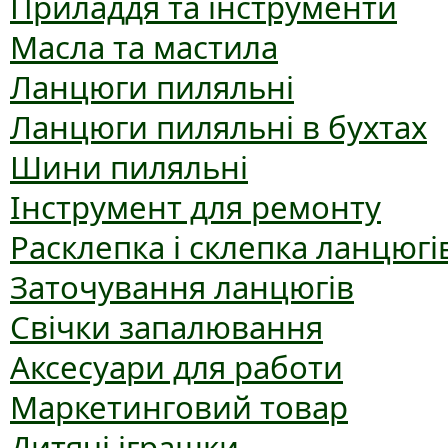
Приладдя та інструменти
Масла та мастила
Ланцюги пиляльні
Ланцюги пиляльні в бухтах
Шини пиляльні
Інструмент для ремонту
Расклепка і склепка ланцюгі
Заточування ланцюгів
Свічки запалювання
Аксесуари для работи
Маркетинговий товар
Дитячі іграшки