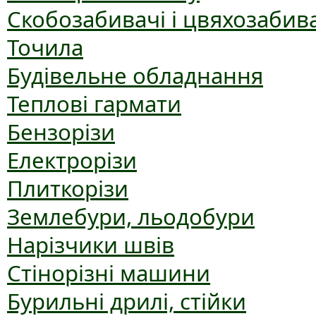
Скобозабивачі і цвяхозабив
Точила
Будівельне обладнання
Теплові гармати
Бензорізи
Електрорізи
Плиткорізи
Землебури, льодобури
Нарізчики швів
Стінорізні машини
Бурильні дрилі, стійки