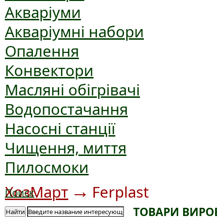
Акваріуми
Акваріумні набори
Опалення
Конвектори
Масляні обігрівачі
Водопостачання
Насосні станції
Чищення, миття
Пилосмоки
→
ХозМарт
Ferplast
Поиск
ТОВАРИ ВИРО
Найти