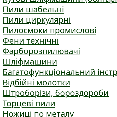
Пили шабельні
Пили циркулярні
Пилосмоки промислові
Фени технічні
Фарборозпилювачі
Шліфмашини
Багатофункціональний інст
Відбійні молотки
Штроборізи, бороздороби
Торцеві пили
Ножиці по металу