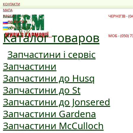
КОНТАКТИ
МАПА
ЧЕРНІГІВ - (0
Режим роботи:
БЛОГИ
10:00 - 19:00
ПО-РУССКИ
10:00 - 16:00
УКРАЇНСЬКОЮ
Каталог товаров
МОБ - (050) 7
Запчастини і сервіс
Запчастини
Запчастини до Husq
Запчастини до St
Запчастини до Jonsered
Запчастини Gardena
Запчастини McCulloch