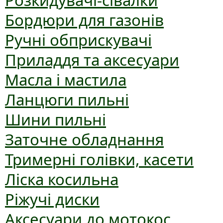
Розкидувачі-сівалки
Бордюри для газонів
Ручні обприскувачі
Приладдя та аксесуари
Масла і мастила
Ланцюги пильні
Шини пильні
Заточне обладнання
Тримерні голівки, касети
Ліска косильна
Ріжучі диски
Аксесуари до мотокос