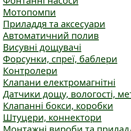
Фонтанні насоси
Мотопомпи
Приладдя та аксесуари
Автоматичний полив
Висувні дощувачі
Форсунки, спреї, баблери
Контролери
Клапани електромагнітні
Датчики дощу, вологості, ме
Клапанні бокси, коробки
Штуцери, коннектори
Монтажні вироби та прилад