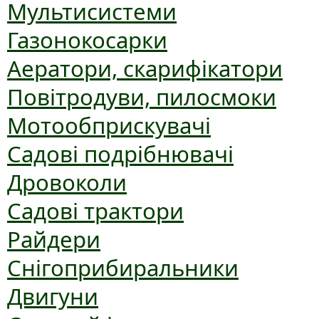
Мультисистеми
Газонокосарки
Аератори, скарифікатори
Повітродуви, пилосмоки
Мотообприскувачі
Садові подрібнювачі
Дровоколи
Садові трактори
Райдери
Снігоприбиральники
Двигуни