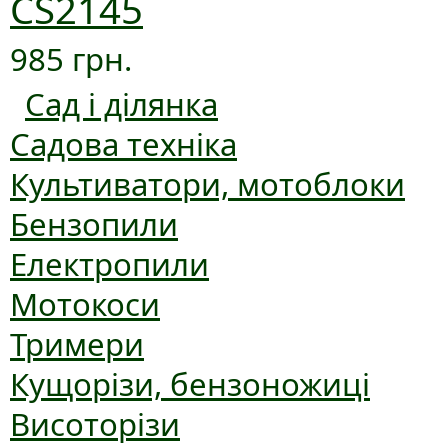
CS2145
985 грн.
Сад і ділянка
Садова техніка
Культиватори, мотоблоки
Бензопили
Електропили
Мотокоси
Тримери
Кущорізи, бензоножиці
Висоторізи