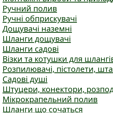
Ручний полив
Ручні обприскувачі
Дощувачі наземні
Шланги дощувачі
Шланги садові
Візки та котушки для шлангі
Розпилювачі, пістолети, шт
Садові душі
Штуцери, конектори, розпо
Мікрокрапельний полив
Шланги що сочаться