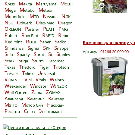
K
M
M
M
ress
akita
aruyama
cCull
M
M
M
ega
etabo
eteor
M
M
N
N
ountfield
TD
evada
GK
N
O
O
O
SK
dwerk
leo-Mac
regon
O
P
P
P
RLEON
artner
LATT
MG
P
R
R
R
ubert
ain Bird
APID
ebir
R
R
S
S
edPoint
UBI
aber
adko
Комплект для поливу у в
S
S
S
S
hindaiwa
igma
KF
napper
Артикул:
01266-20.000.00
S
S
S
S
S
olo
parky
prut
t
tanley
S
S
S
T
tark
tiga
turm
ecomec
T
T
T
T
exas
hetford
iger
illotson
T
T
U
reszer
rilink
niversal
V
V
V
W
ERANO
ini
itals
albro
W
W
W
eekender
indsor
INZOR
W
Z
Z
olf-Garten
ama
OMAX
А
К
К
вангард
емпинг
ентавр
М
М
Н
ЗПО
отор Сич
асосы+
Р
С
Э
есанта
оюз
нергомаш