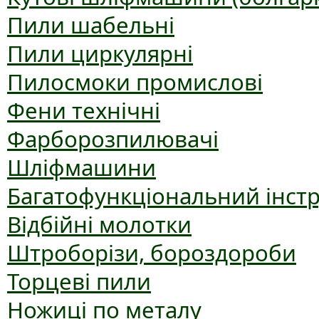
Пили шабельні
Пили циркулярні
Пилосмоки промислові
Фени технічні
Фарборозпилювачі
Шліфмашини
Багатофункціональний інст
Відбійні молотки
Штроборізи, бороздороби
Торцеві пили
Ножиці по металу