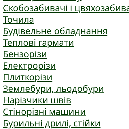
Скобозабивачі і цвяхозабив
Точила
Будівельне обладнання
Теплові гармати
Бензорізи
Електрорізи
Плиткорізи
Землебури, льодобури
Нарізчики швів
Стінорізні машини
Бурильні дрилі, стійки