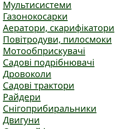
Мультисистеми
Газонокосарки
Аератори, скарифікатори
Повітродуви, пилосмоки
Мотообприскувачі
Садові подрібнювачі
Дровоколи
Садові трактори
Райдери
Снігоприбиральники
Двигуни