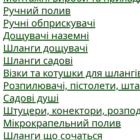
Ручний полив
Ручні обприскувачі
Дощувачі наземні
Шланги дощувачі
Шланги садові
Візки та котушки для шлангі
Розпилювачі, пістолети, шт
Садові душі
Штуцери, конектори, розпо
Мікрокрапельний полив
Шланги що сочаться