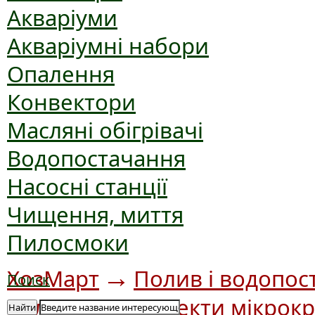
Акваріуми
Акваріумні набори
Опалення
Конвектори
Масляні обігрівачі
Водопостачання
Насосні станції
Чищення, миття
Пилосмоки
→
ХозМарт
Полив і водопос
Поиск
→
полив
Комплекти мікрок
Найти