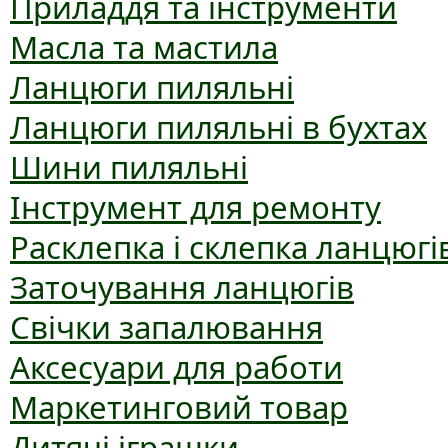
Приладдя та інструменти
Масла та мастила
Ланцюги пиляльні
Ланцюги пиляльні в бухтах
Шини пиляльні
Інструмент для ремонту
Расклепка і склепка ланцюгі
Заточування ланцюгів
Свічки запалювання
Аксесуари для работи
Маркетинговий товар
Дитячі іграшки