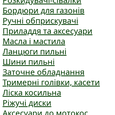
Розкидувачі-сівалки
Бордюри для газонів
Ручні обприскувачі
Приладдя та аксесуари
Масла і мастила
Ланцюги пильні
Шини пильні
Заточне обладнання
Тримерні голівки, касети
Ліска косильна
Ріжучі диски
Аксесуари до мотокос