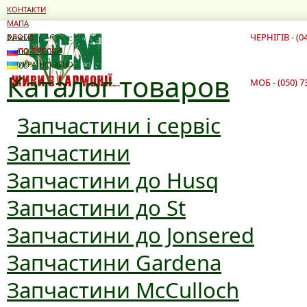
КОНТАКТИ
МАПА
ЧЕРНІГІВ - (0
Режим роботи:
БЛОГИ
10:00 - 19:00
ПО-РУССКИ
10:00 - 16:00
УКРАЇНСЬКОЮ
Каталог товаров
МОБ - (050) 7
Запчастини і сервіс
Запчастини
Запчастини до Husq
Запчастини до St
Запчастини до Jonsered
Запчастини Gardena
Запчастини McCulloch