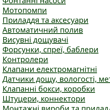
Фонтанні насоси
Мотопомпи
Приладдя та аксесуари
Автоматичний полив
Висувні дощувачі
Форсунки, спреї, баблери
Контролери
Клапани електромагнітні
Датчики дощу, вологості, ме
Клапанні бокси, коробки
Штуцери, коннектори
Монтажні вироби та прилад