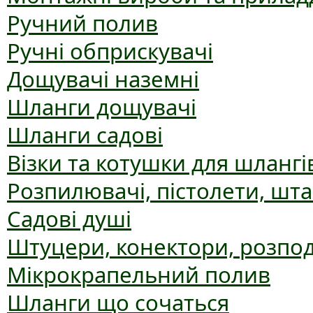
Ручний полив
Ручні обприскувачі
Дощувачі наземні
Шланги дощувачі
Шланги садові
Візки та котушки для шлангі
Розпилювачі, пістолети, шт
Садові душі
Штуцери, конектори, розпо
Мікрокрапельний полив
Шланги що сочаться