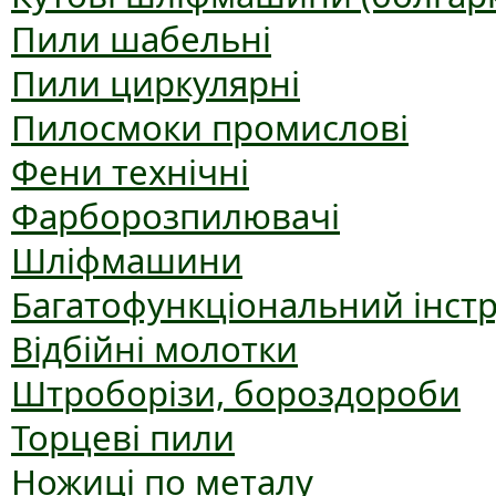
Пили шабельні
Пили циркулярні
Пилосмоки промислові
Фени технічні
Фарборозпилювачі
Шліфмашини
Багатофункціональний інст
Відбійні молотки
Штроборізи, бороздороби
Торцеві пили
Ножиці по металу