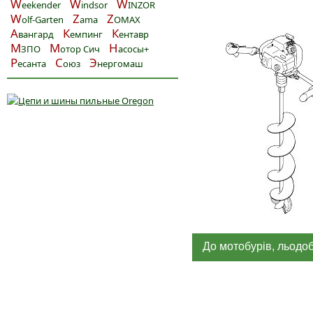
W
W
W
eekender
indsor
INZOR
W
Z
Z
olf-Garten
ama
OMAX
А
К
К
вангард
емпинг
ентавр
М
М
Н
ЗПО
отор Сич
асосы+
Р
С
Э
есанта
оюз
нергомаш
До мотобурів, льодо