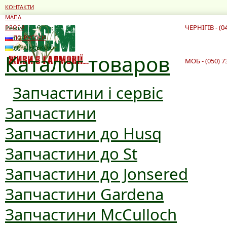
КОНТАКТИ
МАПА
ЧЕРНІГІВ - (0
Режим роботи:
БЛОГИ
10:00 - 19:00
ПО-РУССКИ
10:00 - 16:00
УКРАЇНСЬКОЮ
Каталог товаров
МОБ - (050) 7
Запчастини і сервіс
Запчастини
Запчастини до Husq
Запчастини до St
Запчастини до Jonsered
Запчастини Gardena
Запчастини McCulloch