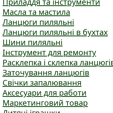
Приладдя та інструменти
Масла та мастила
Ланцюги пиляльні
Ланцюги пиляльні в бухтах
Шини пиляльні
Інструмент для ремонту
Расклепка і склепка ланцюгі
Заточування ланцюгів
Свічки запалювання
Аксесуари для работи
Маркетинговий товар
Дитячі іграшки