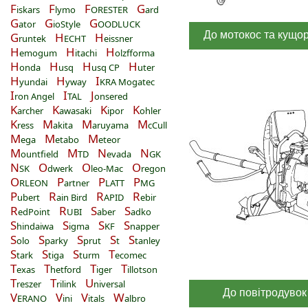
F
F
F
G
iskars
lymo
ORESTER
ard
G
G
G
ator
ioStyle
OODLUCK
До мотокос та кущор
G
H
H
runtek
ECHT
eissner
H
H
H
emogum
itachi
olzfforma
H
H
H
H
onda
usq
usq CP
uter
H
H
I
yundai
yway
KRA Mogatec
I
I
J
ron Angel
TAL
onsered
K
K
K
K
archer
awasaki
ipor
ohler
K
M
M
M
ress
akita
aruyama
cCull
M
M
M
ega
etabo
eteor
M
M
N
N
ountfield
TD
evada
GK
N
O
O
O
SK
dwerk
leo-Mac
regon
O
P
P
P
RLEON
artner
LATT
MG
P
R
R
R
ubert
ain Bird
APID
ebir
R
R
S
S
edPoint
UBI
aber
adko
S
S
S
S
hindaiwa
igma
KF
napper
S
S
S
S
S
olo
parky
prut
t
tanley
S
S
S
T
tark
tiga
turm
ecomec
T
T
T
T
exas
hetford
iger
illotson
T
T
U
reszer
rilink
niversal
До повітродувок
V
V
V
W
ERANO
ini
itals
albro