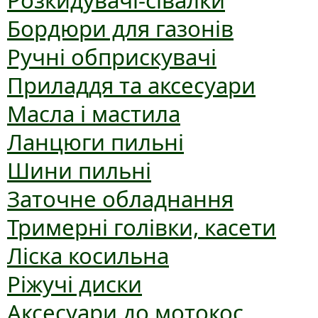
Розкидувачі-сівалки
Бордюри для газонів
Ручні обприскувачі
Приладдя та аксесуари
Масла і мастила
Ланцюги пильні
Шини пильні
Заточне обладнання
Тримерні голівки, касети
Ліска косильна
Ріжучі диски
Аксесуари до мотокос