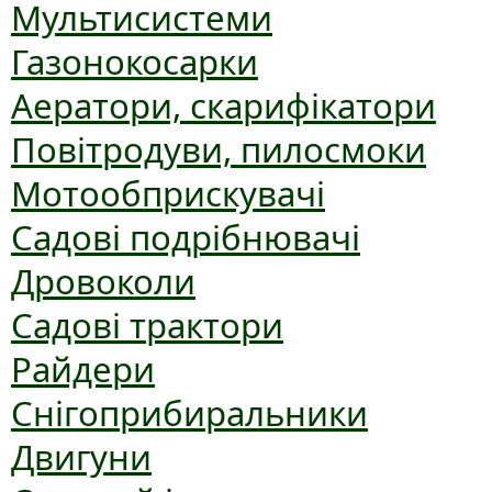
Мультисистеми
Газонокосарки
Аератори, скарифікатори
Повітродуви, пилосмоки
Мотообприскувачі
Садові подрібнювачі
Дровоколи
Садові трактори
Райдери
Снігоприбиральники
Двигуни