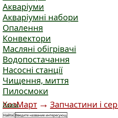
Акваріуми
Акваріумні набори
Опалення
Конвектори
Масляні обігрівачі
Водопостачання
Насосні станції
Чищення, миття
Пилосмоки
→
ХозМарт
Запчастини і сер
Поиск
до Husq
Найти