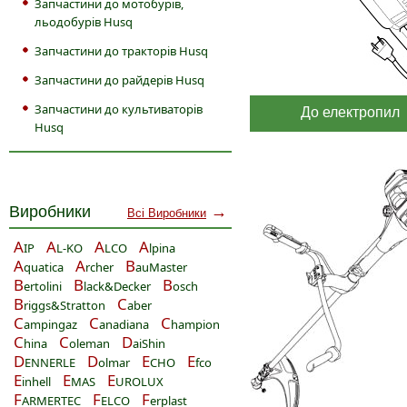
Запчастини до мотобурів,
льодобурів Husq
Запчастини до тракторів Husq
Запчастини до райдерів Husq
Запчастини до культиваторів
До електропил
Husq
Виробники
→
Всі Виробники
A
A
A
A
IP
L-KO
LCO
lpina
A
A
B
quatica
rcher
auMaster
B
B
B
ertolini
lack&Decker
osch
B
C
riggs&Stratton
aber
C
C
C
ampingaz
anadiana
hampion
C
C
D
hina
oleman
aiShin
D
D
E
E
ENNERLE
olmar
CHO
fco
E
E
E
inhell
MAS
UROLUX
F
F
F
ARMERTEC
ELCO
erplast