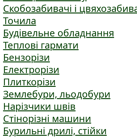
Скобозабивачі і цвяхозабив
Точила
Будівельне обладнання
Теплові гармати
Бензорізи
Електрорізи
Плиткорізи
Землебури, льодобури
Нарізчики швів
Стінорізні машини
Бурильні дрилі, стійки