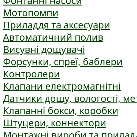
Фонтанні насоси
Мотопомпи
Приладдя та аксесуари
Автоматичний полив
Висувні дощувачі
Форсунки, спреї, баблери
Контролери
Клапани електромагнітні
Датчики дощу, вологості, ме
Клапанні бокси, коробки
Штуцери, коннектори
Монтажні вироби та прилад