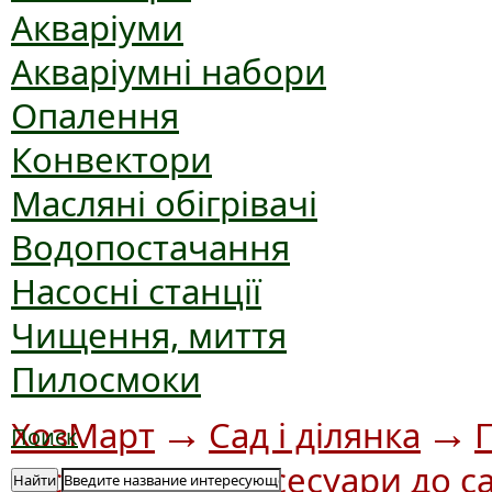
Акваріуми
Акваріумні набори
Опалення
Конвектори
Масляні обігрівачі
Водопостачання
Насосні станції
Чищення, миття
Пилосмоки
→
→
ХозМарт
Сад і ділянка
Поиск
→
аксесуари
Аксесуари до с
Найти