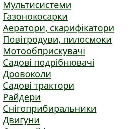
Мультисистеми
Газонокосарки
Аератори, скарифікатори
Повітродуви, пилосмоки
Мотообприскувачі
Садові подрібнювачі
Дровоколи
Садові трактори
Райдери
Снігоприбиральники
Двигуни