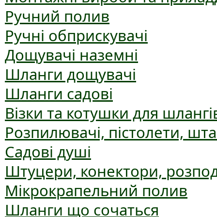
Ручний полив
Ручні обприскувачі
Дощувачі наземні
Шланги дощувачі
Шланги садові
Візки та котушки для шлангі
Розпилювачі, пістолети, шт
Садові душі
Штуцери, конектори, розпо
Мікрокрапельний полив
Шланги що сочаться