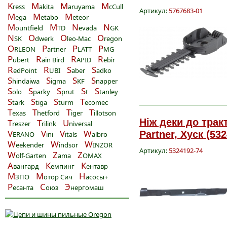
K
M
M
M
ress
akita
aruyama
cCull
Артикул:
5767683-01
M
M
M
ega
etabo
eteor
M
M
N
N
ountfield
TD
evada
GK
N
O
O
O
SK
dwerk
leo-Mac
regon
O
P
P
P
RLEON
artner
LATT
MG
P
R
R
R
ubert
ain Bird
APID
ebir
R
R
S
S
edPoint
UBI
aber
adko
S
S
S
S
hindaiwa
igma
KF
napper
S
S
S
S
S
olo
parky
prut
t
tanley
S
S
S
T
tark
tiga
turm
ecomec
T
T
T
T
exas
hetford
iger
illotson
Ніж деки до трак
T
T
U
reszer
rilink
niversal
V
V
V
W
Partner, Хуск (53
ERANO
ini
itals
albro
W
W
W
eekender
indsor
INZOR
Артикул:
5324192-74
W
Z
Z
olf-Garten
ama
OMAX
А
К
К
вангард
емпинг
ентавр
М
М
Н
ЗПО
отор Сич
асосы+
Р
С
Э
есанта
оюз
нергомаш