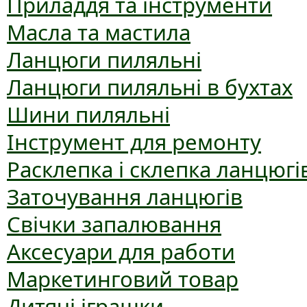
Приладдя та інструменти
Масла та мастила
Ланцюги пиляльні
Ланцюги пиляльні в бухтах
Шини пиляльні
Інструмент для ремонту
Расклепка і склепка ланцюгі
Заточування ланцюгів
Свічки запалювання
Аксесуари для работи
Маркетинговий товар
Дитячі іграшки