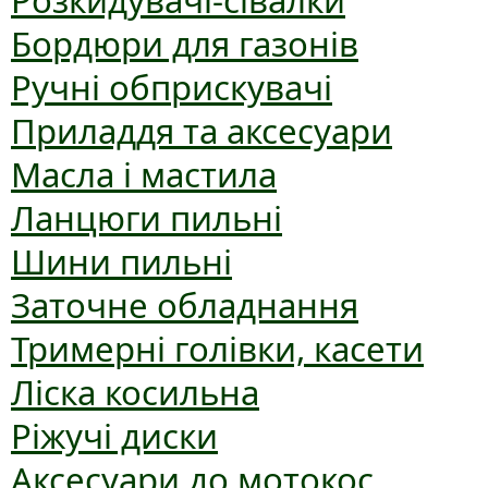
Розкидувачі-сівалки
Бордюри для газонів
Ручні обприскувачі
Приладдя та аксесуари
Масла і мастила
Ланцюги пильні
Шини пильні
Заточне обладнання
Тримерні голівки, касети
Ліска косильна
Ріжучі диски
Аксесуари до мотокос