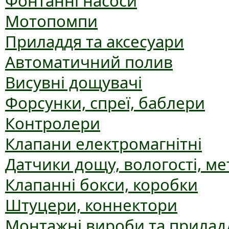
Фонтанні насоси
Мотопомпи
Приладдя та аксесуари
Автоматичний полив
Висувні дощувачі
Форсунки, спреї, баблери
Контролери
Клапани електромагнітні
Датчики дощу, вологості, ме
Клапанні бокси, коробки
Штуцери, коннектори
Монтажні вироби та прилад