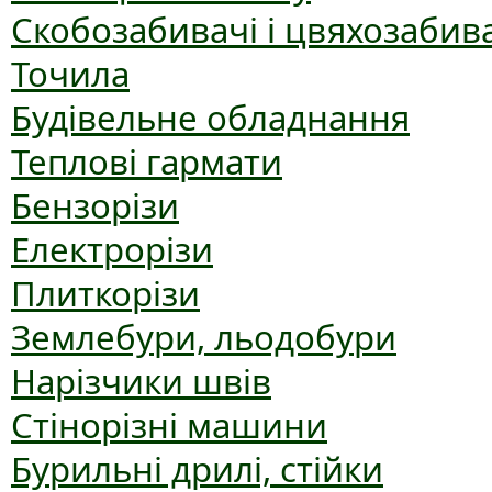
Скобозабивачі і цвяхозабив
Точила
Будівельне обладнання
Теплові гармати
Бензорізи
Електрорізи
Плиткорізи
Землебури, льодобури
Нарізчики швів
Стінорізні машини
Бурильні дрилі, стійки