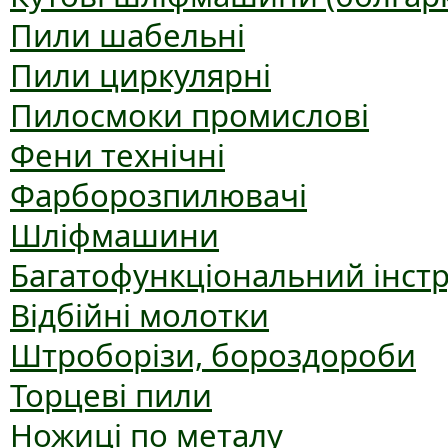
Пили шабельні
Пили циркулярні
Пилосмоки промислові
Фени технічні
Фарборозпилювачі
Шліфмашини
Багатофункціональний інст
Відбійні молотки
Штроборізи, бороздороби
Торцеві пили
Ножиці по металу