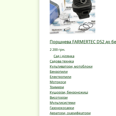
Поршнева FARMERTEC D52 до бе
2 200 грн.
Сад і ділянка
Садова техніка
Культиватори, мотоблоки
Бензопили
Електропили
Мотокоси
Тримери
Кущорізи, бензоножиці
Висоторізи
Мультисистеми
Газонокосарки
Аератори, скарифікатори