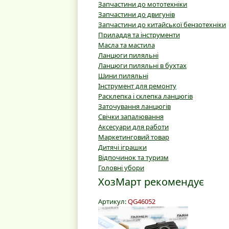
Запчастини до мототехніки
Запчастини до двигунів
Запчастини до китайської бензотехніки
Приладдя та інструменти
Масла та мастила
Ланцюги пиляльні
Ланцюги пиляльні в бухтах
Шини пиляльні
Інструмент для ремонту
Расклепка і склепка ланцюгів
Заточування ланцюгів
Свічки запалювання
Аксесуари для работи
Маркетинговий товар
Дитячі іграшки
Відпочинок та туризм
Головні убори
ХозМарт рекомендує
Артикул:
QG46052