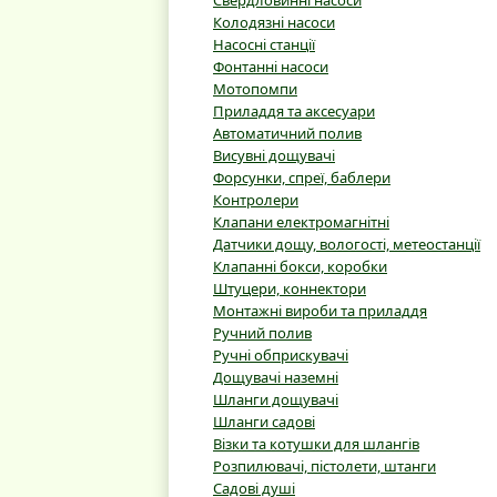
Свердловинні насоси
Колодязні насоси
Насосні станції
Фонтанні насоси
Мотопомпи
Приладдя та аксесуари
Автоматичний полив
Висувні дощувачі
Форсунки, спреї, баблери
Контролери
Клапани електромагнітні
Датчики дощу, вологості, метеостанції
Клапанні бокси, коробки
Штуцери, коннектори
Монтажні вироби та приладдя
Ручний полив
Ручні обприскувачі
Дощувачі наземні
Шланги дощувачі
Шланги садові
Візки та котушки для шлангів
Розпилювачі, пістолети, штанги
Садові душі