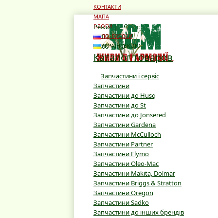
КОНТАКТИ
МАПА
Режим роботи:
БЛОГИ
10:00 - 19:00
ПО-РУССКИ
10:00 - 16:00
УКРАЇНСЬКОЮ
Каталог товаров
Запчастини і сервіс
Запчастини
Запчастини до Husq
Запчастини до St
Запчастини до Jonsered
Запчастини Gardena
Запчастини McCulloch
Запчастини Partner
Запчастини Flymo
Запчастини Oleo-Mac
Запчастини Makita, Dolmar
Запчастини Briggs & Stratton
Запчастини Oregon
Запчастини Sadko
Запчастини до інших брендів