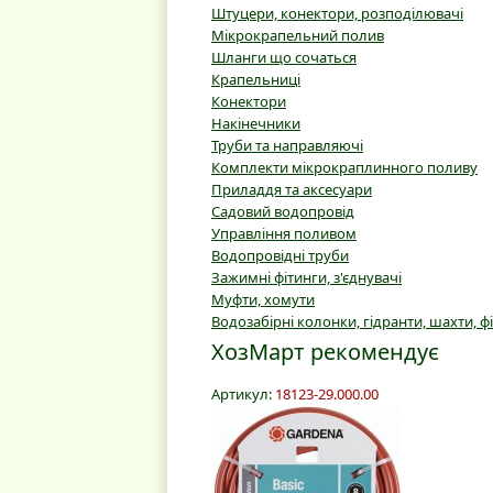
Штуцери, конектори, розподілювачі
Мікрокрапельний полив
Шланги що сочаться
Крапельниці
Конектори
Накінечники
Труби та направляючі
Комплекти мікрокраплинного поливу
Приладдя та аксесуари
Садовий водопровід
Управління поливом
Водопровідні труби
Зажимні фітинги, з'єднувачі
Муфти, хомути
Водозабірні колонки, гідранти, шахти, ф
ХозМарт рекомендує
Артикул:
18123-29.000.00