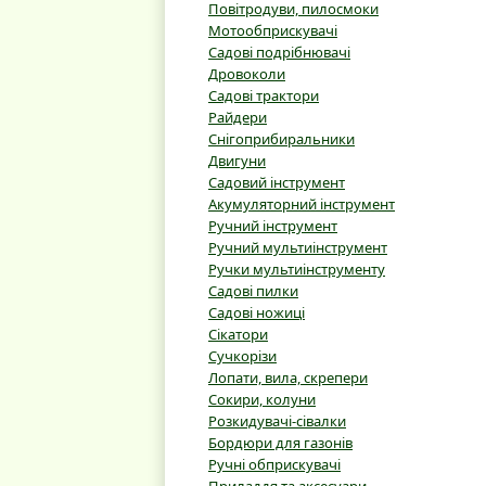
Повітродуви, пилосмоки
Мотообприскувачі
Садові подрібнювачі
Дровоколи
Садові трактори
Райдери
Снігоприбиральники
Двигуни
Садовий інструмент
Акумуляторний інструмент
Ручний інструмент
Ручний мультиінструмент
Ручки мультиінструменту
Садові пилки
Садові ножиці
Сікатори
Сучкорізи
Лопати, вила, скрепери
Сокири, колуни
Розкидувачі-сівалки
Бордюри для газонів
Ручні обприскувачі