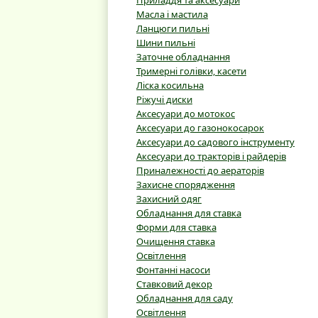
Приладдя та аксесуари
Масла і мастила
Ланцюги пильні
Шини пильні
Заточне обладнання
Тримерні голівки, касети
Ліска косильна
Ріжучі диски
Аксесуари до мотокос
Аксесуари до газонокосарок
Аксесуари до садового інструменту
Аксесуари до тракторів і райдерів
Приналежності до аераторів
Захисне спорядження
Захисний одяг
Обладнання для ставка
Форми для ставка
Очищення ставка
Освітлення
Фонтанні насоси
Ставковий декор
Обладнання для саду
Освітлення