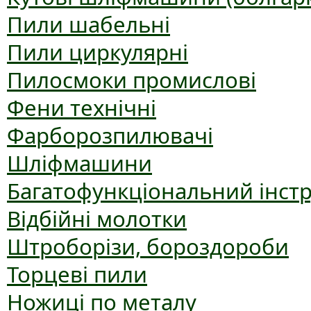
Пили шабельні
Пили циркулярні
Пилосмоки промислові
Фени технічні
Фарборозпилювачі
Шліфмашини
Багатофункціональний інст
Відбійні молотки
Штроборізи, бороздороби
Торцеві пили
Ножиці по металу