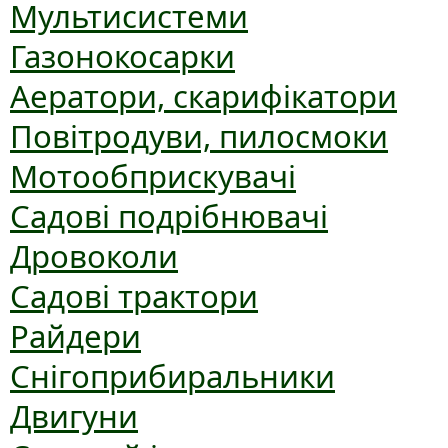
Мультисистеми
Газонокосарки
Аератори, скарифікатори
Повітродуви, пилосмоки
Мотообприскувачі
Садові подрібнювачі
Дровоколи
Садові трактори
Райдери
Снігоприбиральники
Двигуни