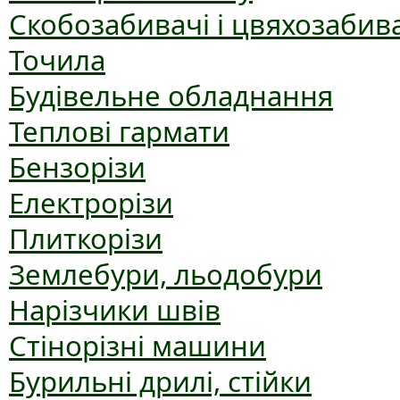
Скобозабивачі і цвяхозабив
Точила
Будівельне обладнання
Теплові гармати
Бензорізи
Електрорізи
Плиткорізи
Землебури, льодобури
Нарізчики швів
Стінорізні машини
Бурильні дрилі, стійки