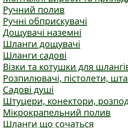
Ручний полив
Ручні обприскувачі
Дощувачі наземні
Шланги дощувачі
Шланги садові
Візки та котушки для шлангі
Розпилювачі, пістолети, шт
Садові душі
Штуцери, конектори, розпо
Мікрокрапельний полив
Шланги що сочаться