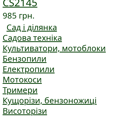
CS2145
985 грн.
Сад і ділянка
Садова техніка
Культиватори, мотоблоки
Бензопили
Електропили
Мотокоси
Тримери
Кущорізи, бензоножиці
Висоторізи