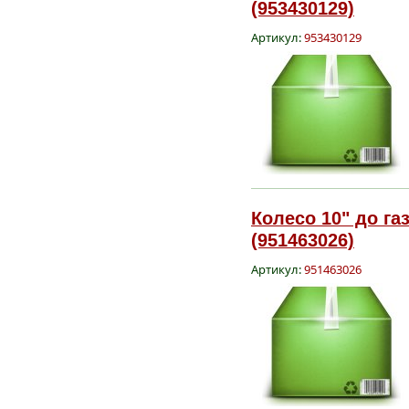
(953430129)
Артикул:
953430129
Колесо 10" до га
(951463026)
Артикул:
951463026