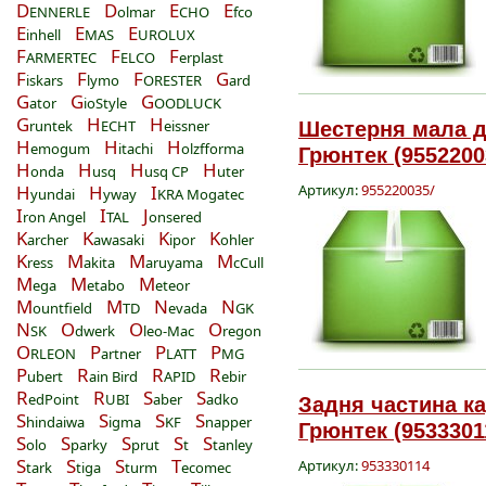
D
D
E
E
ENNERLE
olmar
CHO
fco
E
E
E
inhell
MAS
UROLUX
F
F
F
ARMERTEC
ELCO
erplast
F
F
F
G
iskars
lymo
ORESTER
ard
G
G
G
ator
ioStyle
OODLUCK
G
H
H
runtek
ECHT
eissner
Шестерня мала д
H
H
H
emogum
itachi
olzfforma
Грюнтек (9552200
H
H
H
H
onda
usq
usq CP
uter
H
H
I
Артикул:
955220035/
yundai
yway
KRA Mogatec
I
I
J
ron Angel
TAL
onsered
K
K
K
K
archer
awasaki
ipor
ohler
K
M
M
M
ress
akita
aruyama
cCull
M
M
M
ega
etabo
eteor
M
M
N
N
ountfield
TD
evada
GK
N
O
O
O
SK
dwerk
leo-Mac
regon
O
P
P
P
RLEON
artner
LATT
MG
P
R
R
R
ubert
ain Bird
APID
ebir
R
R
S
S
edPoint
UBI
aber
adko
Задня частина ка
S
S
S
S
hindaiwa
igma
KF
napper
Грюнтек (9533301
S
S
S
S
S
olo
parky
prut
t
tanley
S
S
S
T
Артикул:
953330114
tark
tiga
turm
ecomec