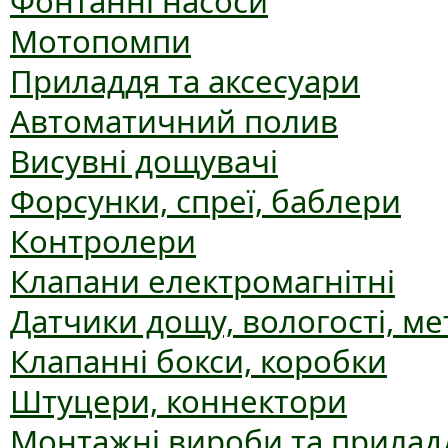
Фонтанні насоси
Мотопомпи
Приладдя та аксесуари
Автоматичний полив
Висувні дощувачі
Форсунки, спреї, баблери
Контролери
Клапани електромагнітні
Датчики дощу, вологості, ме
Клапанні бокси, коробки
Штуцери, коннектори
Монтажні вироби та прилад