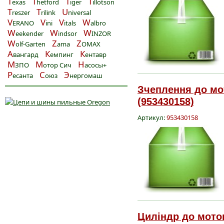
T
T
T
T
exas
hetford
iger
illotson
T
T
U
reszer
rilink
niversal
V
V
V
W
ERANO
ini
itals
albro
W
W
W
eekender
indsor
INZOR
W
Z
Z
olf-Garten
ama
OMAX
А
К
К
вангард
емпинг
ентавр
М
М
Н
ЗПО
отор Сич
асосы+
Р
С
Э
есанта
оюз
нергомаш
Зчеплення до мо
(953430158)
Артикул:
953430158
Циліндр до моток