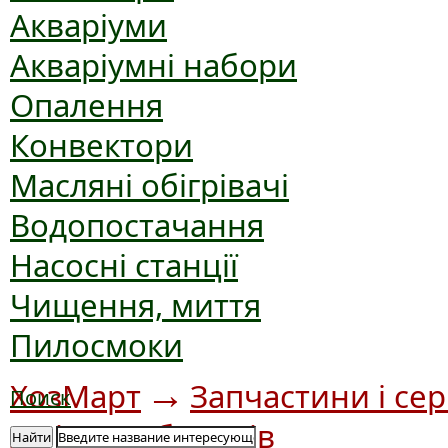
Акваріуми
Акваріумні набори
Опалення
Конвектори
Масляні обігрівачі
Водопостачання
Насосні станції
Чищення, миття
Пилосмоки
→
ХозМарт
Запчастини і сер
Поиск
до інших брендів
Найти