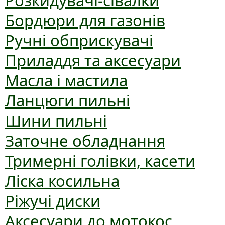
Розкидувачі-сівалки
Бордюри для газонів
Ручні обприскувачі
Приладдя та аксесуари
Масла і мастила
Ланцюги пильні
Шини пильні
Заточне обладнання
Тримерні голівки, касети
Ліска косильна
Ріжучі диски
Аксесуари до мотокос