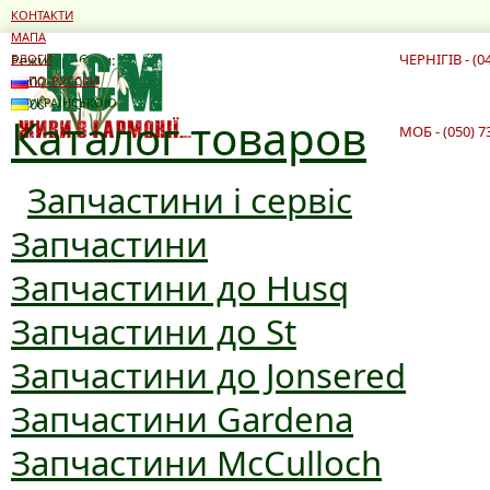
КОНТАКТИ
МАПА
ЧЕРНІГІВ - (0
Режим роботи:
БЛОГИ
10:00 - 19:00
ПО-РУССКИ
10:00 - 16:00
УКРАЇНСЬКОЮ
Каталог товаров
МОБ - (050) 7
Запчастини і сервіс
Запчастини
Запчастини до Husq
Запчастини до St
Запчастини до Jonsered
Запчастини Gardena
Запчастини McCulloch