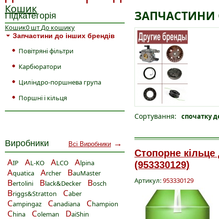
Кошик
ЗАПЧАСТИНИ 
Підкатегорія
Кошик
0
шт
До кошику
Запчастини до інших брендів
Повітряні фільтри
Карбюратори
Циліндро-поршнева група
Поршні і кільця
Сортування:
спочатку д
Виробники
→
Всі Виробники
Стопорне кільце 
A
A
A
A
IP
L-KO
LCO
lpina
(953330129)
A
A
B
quatica
rcher
auMaster
Артикул:
953330129
B
B
B
ertolini
lack&Decker
osch
B
C
riggs&Stratton
aber
C
C
C
ampingaz
anadiana
hampion
C
C
D
hina
oleman
aiShin