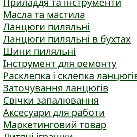
Приладдя та інструменти
Масла та мастила
Ланцюги пиляльні
Ланцюги пиляльні в бухтах
Шини пиляльні
Інструмент для ремонту
Расклепка і склепка ланцюгі
Заточування ланцюгів
Свічки запалювання
Аксесуари для работи
Маркетинговий товар
Дитячі іграшки