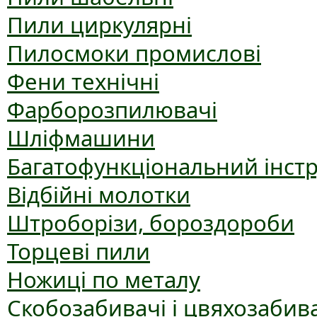
Пили циркулярні
Пилосмоки промислові
Фени технічні
Фарборозпилювачі
Шліфмашини
Багатофункціональний інст
Відбійні молотки
Штроборізи, бороздороби
Торцеві пили
Ножиці по металу
Скобозабивачі і цвяхозабив