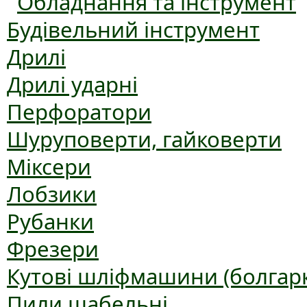
Обладнання та інструмент
Будівельний інструмент
Дрилі
Дрилі ударні
Перфоратори
Шуруповерти, гайковерти
Міксери
Лобзики
Рубанки
Фрезери
Кутові шліфмашини (болгар
Пили шабельні