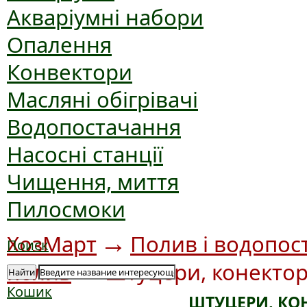
Акваріумні набори
Опалення
Конвектори
Масляні обігрівачі
Водопостачання
Насосні станції
Чищення, миття
Пилосмоки
→
ХозМарт
Полив і водопос
Поиск
→
полив
Штуцери, конектор
Найти
Кошик
ШТУЦЕРИ, КО