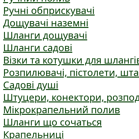
Ручні обприскувачі
Дощувачі наземні
Шланги дощувачі
Шланги садові
Візки та котушки для шлангі
Розпилювачі, пістолети, шт
Садові душі
Штуцери, конектори, розпо
Мікрокрапельний полив
Шланги що сочаться
Крапельниці