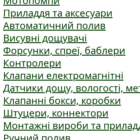
Мотопомпи
Приладдя та аксесуари
Автоматичний полив
Висувні дощувачі
Форсунки, спреї, баблери
Контролери
Клапани електромагнітні
Датчики дощу, вологості, ме
Клапанні бокси, коробки
Штуцери, коннектори
Монтажні вироби та прилад
Ручний полив