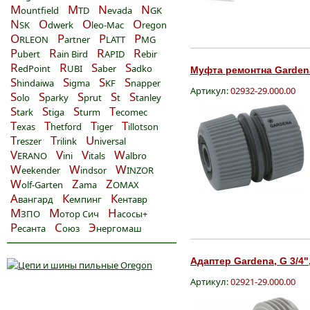
M
M
N
N
ountfield
TD
evada
GK
N
O
O
O
SK
dwerk
leo-Mac
regon
O
P
P
P
RLEON
artner
LATT
MG
P
R
R
R
ubert
ain Bird
APID
ebir
R
R
S
S
edPoint
UBI
aber
adko
Муфта ремонтна Gardena,
S
S
S
S
hindaiwa
igma
KF
napper
Артикул:
02932-29.000.00
S
S
S
S
S
olo
parky
prut
t
tanley
S
S
S
T
tark
tiga
turm
ecomec
T
T
T
T
exas
hetford
iger
illotson
T
T
U
reszer
rilink
niversal
V
V
V
W
ERANO
ini
itals
albro
W
W
W
eekender
indsor
INZOR
W
Z
Z
olf-Garten
ama
OMAX
А
К
К
вангард
емпинг
ентавр
М
М
Н
ЗПО
отор Сич
асосы+
Р
С
Э
есанта
оюз
нергомаш
Адаптер Gardena, G 3/4",
Артикул:
02921-29.000.00