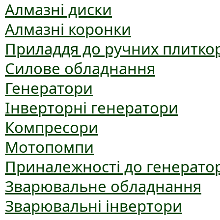
Алмазні диски
Алмазні коронки
Приладдя до ручних плиткор
Силове обладнання
Генератори
Інверторні генератори
Компресори
Мотопомпи
Приналежності до генерато
Зварювальне обладнання
Зварювальні інвертори