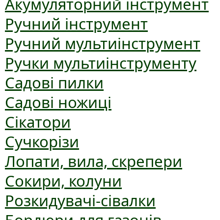
Акумуляторний інструмент
Ручний інструмент
Ручний мультиінструмент
Ручки мультиінструменту
Садові пилки
Садові ножиці
Сікатори
Сучкорізи
Лопати, вила, скрепери
Сокири, колуни
Розкидувачі-сівалки