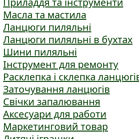
Приладдя та інструменти
Масла та мастила
Ланцюги пиляльні
Ланцюги пиляльні в бухтах
Шини пиляльні
Інструмент для ремонту
Расклепка і склепка ланцюгі
Заточування ланцюгів
Свічки запалювання
Аксесуари для работи
Маркетинговий товар
Дитячі іграшки