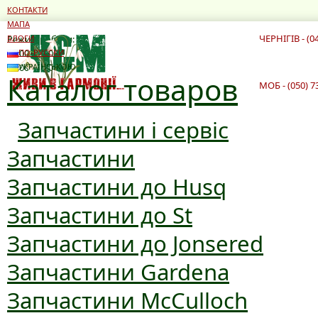
КОНТАКТИ
МАПА
ЧЕРНІГІВ - (0
Режим роботи:
БЛОГИ
10:00 - 19:00
ПО-РУССКИ
10:00 - 16:00
УКРАЇНСЬКОЮ
Каталог товаров
МОБ - (050) 7
Запчастини і сервіс
Запчастини
Запчастини до Husq
Запчастини до St
Запчастини до Jonsered
Запчастини Gardena
Запчастини McCulloch