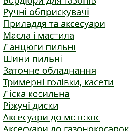
Бордюри для газонів
Ручні обприскувачі
Приладдя та аксесуари
Масла і мастила
Ланцюги пильні
Шини пильні
Заточне обладнання
Тримерні голівки, касети
Ліска косильна
Ріжучі диски
Аксесуари до мотокос
Аксесуари до газонокосарок