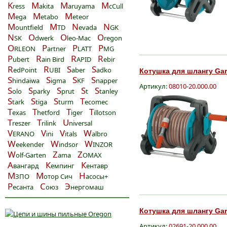
K
M
M
M
ress
akita
aruyama
cCull
M
M
M
ega
etabo
eteor
M
M
N
N
ountfield
TD
evada
GK
N
O
O
O
SK
dwerk
leo-Mac
regon
O
P
P
P
RLEON
artner
LATT
MG
P
R
R
R
ubert
ain Bird
APID
ebir
R
R
S
S
edPoint
UBI
aber
adko
Котушка для шлангу Gard
S
S
S
S
hindaiwa
igma
KF
napper
Артикул:
08010-20.000.00
S
S
S
S
S
olo
parky
prut
t
tanley
S
S
S
T
tark
tiga
turm
ecomec
T
T
T
T
exas
hetford
iger
illotson
T
T
U
reszer
rilink
niversal
V
V
V
W
ERANO
ini
itals
albro
W
W
W
eekender
indsor
INZOR
W
Z
Z
olf-Garten
ama
OMAX
А
К
К
вангард
емпинг
ентавр
М
М
Н
ЗПО
отор Сич
асосы+
Р
С
Э
есанта
оюз
нергомаш
Котушка для шлангу Gard
Артикул:
02691-20.000.00