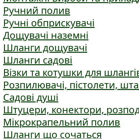
Ручний полив
Ручні обприскувачі
Дощувачі наземні
Шланги дощувачі
Шланги садові
Візки та котушки для шлангі
Розпилювачі, пістолети, шт
Садові душі
Штуцери, конектори, розпо
Мікрокрапельний полив
Шланги що сочаться