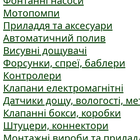
Фонтанні насоси
Мотопомпи
Приладдя та аксесуари
Автоматичний полив
Висувні дощувачі
Форсунки, спреї, баблери
Контролери
Клапани електромагнітні
Датчики дощу, вологості, ме
Клапанні бокси, коробки
Штуцери, коннектори
Монтажні вироби та прилад