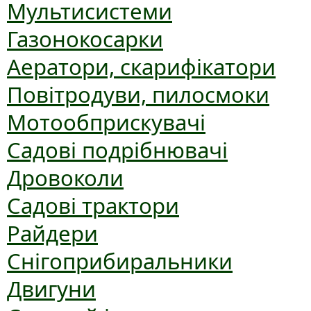
Мультисистеми
Газонокосарки
Аератори, скарифікатори
Повітродуви, пилосмоки
Мотообприскувачі
Садові подрібнювачі
Дровоколи
Садові трактори
Райдери
Снігоприбиральники
Двигуни