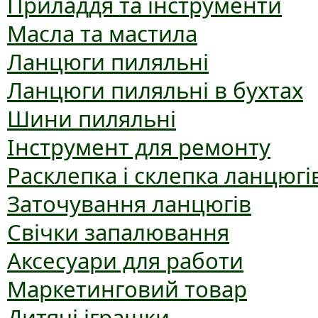
Приладдя та інструменти
Масла та мастила
Ланцюги пиляльні
Ланцюги пиляльні в бухтах
Шини пиляльні
Інструмент для ремонту
Расклепка і склепка ланцюгі
Заточування ланцюгів
Свічки запалювання
Аксесуари для работи
Маркетинговий товар
Дитячі іграшки