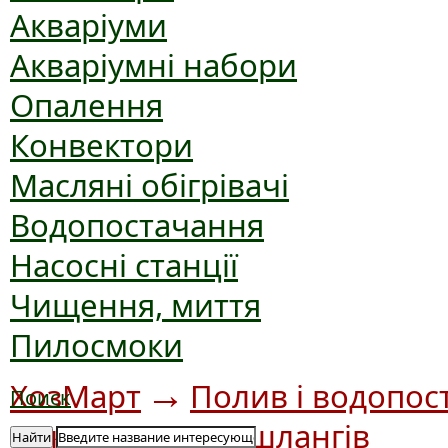
Акваріуми
Акваріумні набори
Опалення
Конвектори
Масляні обігрівачі
Водопостачання
Насосні станції
Чищення, миття
Пилосмоки
→
ХозМарт
Полив і водопос
Поиск
та котушки для шлангів
Найти