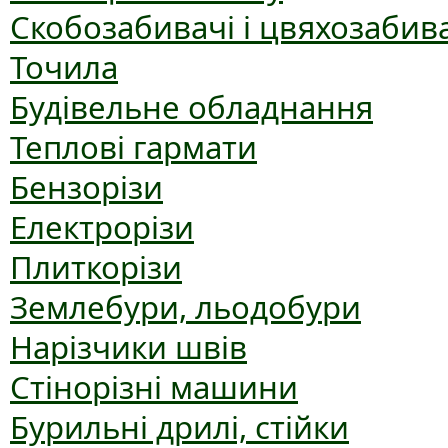
Скобозабивачі і цвяхозабив
Точила
Будівельне обладнання
Теплові гармати
Бензорізи
Електрорізи
Плиткорізи
Землебури, льодобури
Нарізчики швів
Стінорізні машини
Бурильні дрилі, стійки