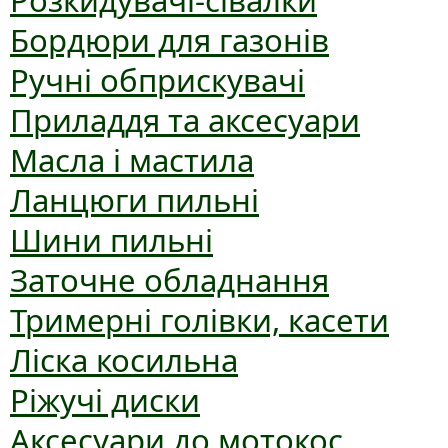
Розкидувачі-сівалки
Бордюри для газонів
Ручні обприскувачі
Приладдя та аксесуари
Масла і мастила
Ланцюги пильні
Шини пильні
Заточне обладнання
Тримерні голівки, касети
Ліска косильна
Ріжучі диски
Аксесуари до мотокос