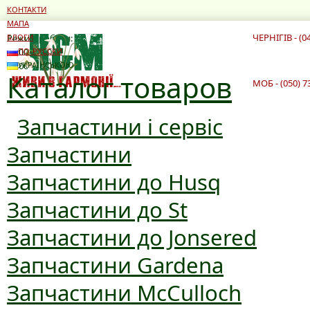
КОНТАКТИ
МАПА
ЧЕРНІГІВ - (0
Режим роботи:
БЛОГИ
10:00 - 19:00
ПО-РУССКИ
10:00 - 16:00
УКРАЇНСЬКОЮ
Каталог товаров
МОБ - (050) 7
Запчастини і сервіс
Запчастини
Запчастини до Husq
Запчастини до St
Запчастини до Jonsered
Запчастини Gardena
Запчастини McCulloch