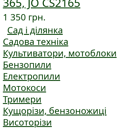
365, JO CS2165
1 350 грн.
Сад і ділянка
Садова техніка
Культиватори, мотоблоки
Бензопили
Електропили
Мотокоси
Тримери
Кущорізи, бензоножиці
Висоторізи