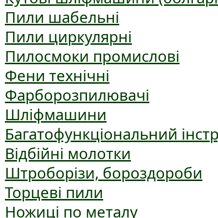
Пили шабельні
Пили циркулярні
Пилосмоки промислові
Фени технічні
Фарборозпилювачі
Шліфмашини
Багатофункціональний інст
Відбійні молотки
Штроборізи, бороздороби
Торцеві пили
Ножиці по металу