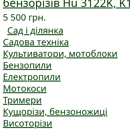
бензорізів Hu 3122K, K
5 500 грн.
Сад і ділянка
Садова техніка
Культиватори, мотоблоки
Бензопили
Електропили
Мотокоси
Тримери
Кущорізи, бензоножиці
Висоторізи