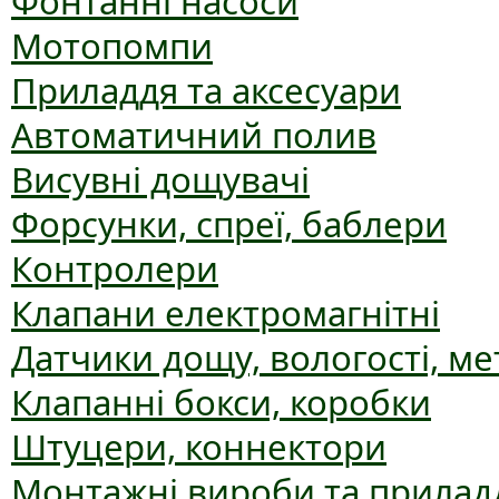
Фонтанні насоси
Мотопомпи
Приладдя та аксесуари
Автоматичний полив
Висувні дощувачі
Форсунки, спреї, баблери
Контролери
Клапани електромагнітні
Датчики дощу, вологості, ме
Клапанні бокси, коробки
Штуцери, коннектори
Монтажні вироби та прилад