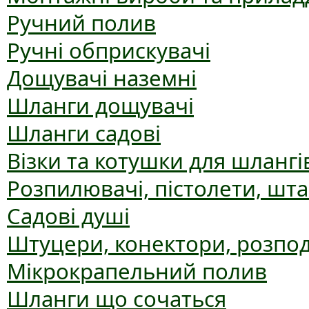
Ручний полив
Ручні обприскувачі
Дощувачі наземні
Шланги дощувачі
Шланги садові
Візки та котушки для шлангі
Розпилювачі, пістолети, шт
Садові душі
Штуцери, конектори, розпо
Мікрокрапельний полив
Шланги що сочаться