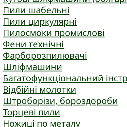
Пили шабельні
Пили циркулярні
Пилосмоки промислові
Фени технічні
Фарборозпилювачі
Шліфмашини
Багатофункціональний інст
Відбійні молотки
Штроборізи, бороздороби
Торцеві пили
Ножиці по металу