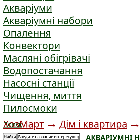
Акваріуми
Акваріумні набори
Опалення
Конвектори
Масляні обігрівачі
Водопостачання
Насосні станції
Чищення, миття
Пилосмоки
→
ХозМарт
Дім і квартира
Поиск
АКВАРІУМНІ 
Найти