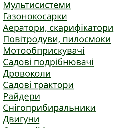
Мультисистеми
Газонокосарки
Аератори, скарифікатори
Повітродуви, пилосмоки
Мотообприскувачі
Садові подрібнювачі
Дровоколи
Садові трактори
Райдери
Снігоприбиральники
Двигуни