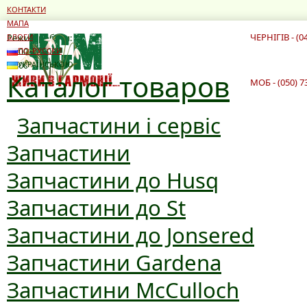
КОНТАКТИ
МАПА
ЧЕРНІГІВ - (0
Режим роботи:
БЛОГИ
10:00 - 19:00
ПО-РУССКИ
10:00 - 16:00
УКРАЇНСЬКОЮ
Каталог товаров
МОБ - (050) 7
Запчастини і сервіс
Запчастини
Запчастини до Husq
Запчастини до St
Запчастини до Jonsered
Запчастини Gardena
Запчастини McCulloch