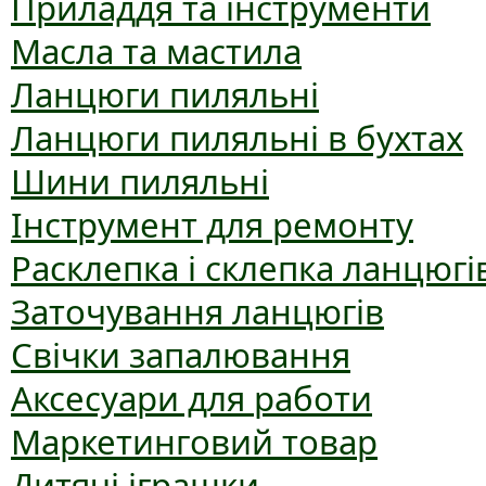
Приладдя та інструменти
Масла та мастила
Ланцюги пиляльні
Ланцюги пиляльні в бухтах
Шини пиляльні
Інструмент для ремонту
Расклепка і склепка ланцюгі
Заточування ланцюгів
Свічки запалювання
Аксесуари для работи
Маркетинговий товар
Дитячі іграшки