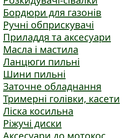
Розкидувачі-сівалки
Бордюри для газонів
Ручні обприскувачі
Приладдя та аксесуари
Масла і мастила
Ланцюги пильні
Шини пильні
Заточне обладнання
Тримерні голівки, касети
Ліска косильна
Ріжучі диски
Аксесуари до мотокос