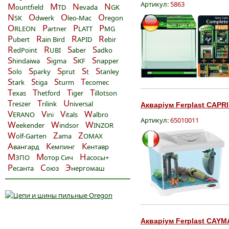
Артикул:
5863
M
M
N
N
ountfield
TD
evada
GK
N
O
O
O
SK
dwerk
leo-Mac
regon
O
P
P
P
RLEON
artner
LATT
MG
P
R
R
R
ubert
ain Bird
APID
ebir
R
R
S
S
edPoint
UBI
aber
adko
S
S
S
S
hindaiwa
igma
KF
napper
S
S
S
S
S
olo
parky
prut
t
tanley
S
S
S
T
tark
tiga
turm
ecomec
T
T
T
T
exas
hetford
iger
illotson
T
T
U
reszer
rilink
niversal
Акваріум Ferplast CAPRI
V
V
V
W
ERANO
ini
itals
albro
Артикул:
65010011
W
W
W
eekender
indsor
INZOR
W
Z
Z
olf-Garten
ama
OMAX
А
К
К
вангард
емпинг
ентавр
М
М
Н
ЗПО
отор Сич
асосы+
Р
С
Э
есанта
оюз
нергомаш
Акваріум Ferplast CAYM