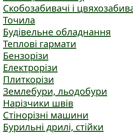
Скобозабивачі і цвяхозабив
Точила
Будівельне обладнання
Теплові гармати
Бензорізи
Електрорізи
Плиткорізи
Землебури, льодобури
Нарізчики швів
Стінорізні машини
Бурильні дрилі, стійки