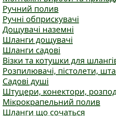
Ручний полив
Ручні обприскувачі
Дощувачі наземні
Шланги дощувачі
Шланги садові
Візки та котушки для шлангі
Розпилювачі, пістолети, шт
Садові душі
Штуцери, конектори, розпо
Мікрокрапельний полив
Шланги що сочаться