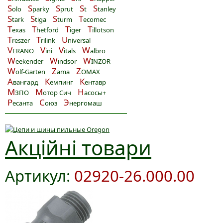
S
S
S
S
S
olo
parky
prut
t
tanley
S
S
S
T
tark
tiga
turm
ecomec
T
T
T
T
exas
hetford
iger
illotson
T
T
U
reszer
rilink
niversal
V
V
V
W
ERANO
ini
itals
albro
W
W
W
eekender
indsor
INZOR
W
Z
Z
olf-Garten
ama
OMAX
А
К
К
вангард
емпинг
ентавр
М
М
Н
ЗПО
отор Сич
асосы+
Р
С
Э
есанта
оюз
нергомаш
Акційні товари
Артикул:
02920-26.000.00