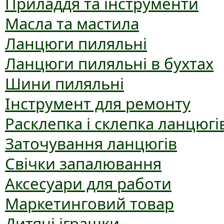
Приладдя та інструменти
Масла та мастила
Ланцюги пиляльні
Ланцюги пиляльні в бухтах
Шини пиляльні
Інструмент для ремонту
Расклепка і склепка ланцюгі
Заточування ланцюгів
Свічки запалювання
Аксесуари для работи
Маркетинговий товар
Дитячі іграшки