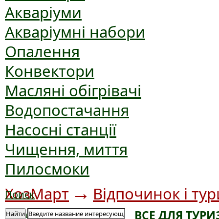
Акваріуми
Акваріумні набори
Опалення
Конвектори
Масляні обігрівачі
Водопостачання
Насосні станції
Чищення, миття
Пилосмоки
→
ХозМарт
Відпочинок і ту
Поиск
ВСЕ ДЛЯ ТУР
Найти
Підкатегорія