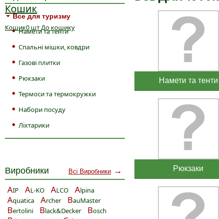
Кошик
Все для туризму
Кошик
0
шт
До кошику
Намети та тенти
Спальні мішки, ковдри
Газові плитки
Рюкзаки
Намети та тенти
Термоси та термокружки
Набори посуду
Ліхтарики
Рюкзаки
Виробники
→
Всі Виробники
A
A
A
A
IP
L-KO
LCO
lpina
A
A
B
quatica
rcher
auMaster
B
B
B
ertolini
lack&Decker
osch