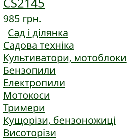
CS2145
985 грн.
Сад і ділянка
Садова техніка
Культиватори, мотоблоки
Бензопили
Електропили
Мотокоси
Тримери
Кущорізи, бензоножиці
Висоторізи