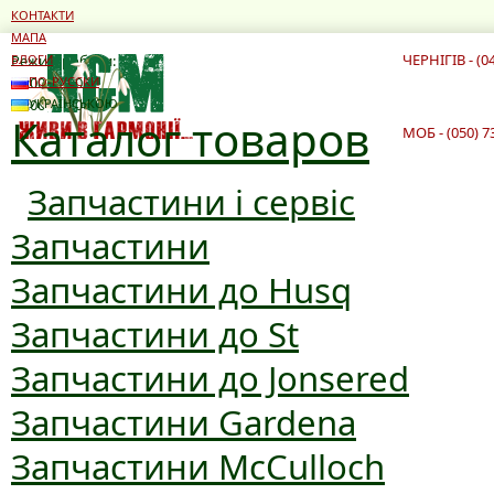
КОНТАКТИ
МАПА
ЧЕРНІГІВ - (0
Режим роботи:
БЛОГИ
10:00 - 19:00
ПО-РУССКИ
10:00 - 16:00
УКРАЇНСЬКОЮ
Каталог товаров
МОБ - (050) 7
Запчастини і сервіс
Запчастини
Запчастини до Husq
Запчастини до St
Запчастини до Jonsered
Запчастини Gardena
Запчастини McCulloch