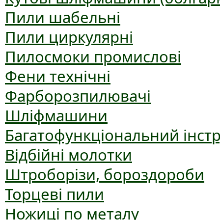
Пили шабельні
Пили циркулярні
Пилосмоки промислові
Фени технічні
Фарборозпилювачі
Шліфмашини
Багатофункціональний інст
Відбійні молотки
Штроборізи, бороздороби
Торцеві пили
Ножиці по металу