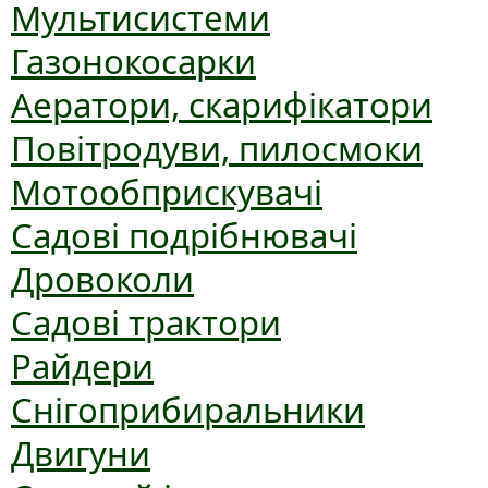
Мультисистеми
Газонокосарки
Аератори, скарифікатори
Повітродуви, пилосмоки
Мотообприскувачі
Садові подрібнювачі
Дровоколи
Садові трактори
Райдери
Снігоприбиральники
Двигуни