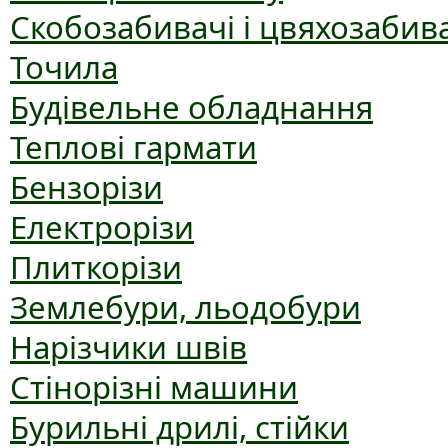
Скобозабивачі і цвяхозабив
Точила
Будівельне обладнання
Теплові гармати
Бензорізи
Електрорізи
Плиткорізи
Землебури, льодобури
Нарізчики швів
Стінорізні машини
Бурильні дрилі, стійки