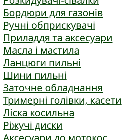
Розкидувачі-сівалки
Бордюри для газонів
Ручні обприскувачі
Приладдя та аксесуари
Масла і мастила
Ланцюги пильні
Шини пильні
Заточне обладнання
Тримерні голівки, касети
Ліска косильна
Ріжучі диски
Аксесуари до мотокос