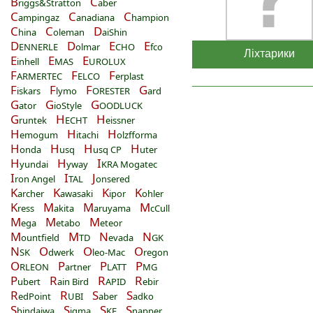
B
C
riggs&Stratton
aber
C
C
C
ampingaz
anadiana
hampion
C
C
D
hina
oleman
aiShin
D
D
E
E
ENNERLE
olmar
CHO
fco
Ліхтарики
E
E
E
inhell
MAS
UROLUX
F
F
F
ARMERTEC
ELCO
erplast
F
F
F
G
iskars
lymo
ORESTER
ard
G
G
G
ator
ioStyle
OODLUCK
G
H
H
runtek
ECHT
eissner
H
H
H
emogum
itachi
olzfforma
H
H
H
H
onda
usq
usq CP
uter
H
H
I
yundai
yway
KRA Mogatec
I
I
J
ron Angel
TAL
onsered
K
K
K
K
archer
awasaki
ipor
ohler
K
M
M
M
ress
akita
aruyama
cCull
M
M
M
ega
etabo
eteor
M
M
N
N
ountfield
TD
evada
GK
N
O
O
O
SK
dwerk
leo-Mac
regon
O
P
P
P
RLEON
artner
LATT
MG
P
R
R
R
ubert
ain Bird
APID
ebir
R
R
S
S
edPoint
UBI
aber
adko
S
S
S
S
hindaiwa
igma
KF
napper