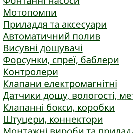
Фонтанні насоси
Мотопомпи
Приладдя та аксесуари
Автоматичний полив
Висувні дощувачі
Форсунки, спреї, баблери
Контролери
Клапани електромагнітні
Датчики дощу, вологості, ме
Клапанні бокси, коробки
Штуцери, коннектори
Монтажні вироби та прилад