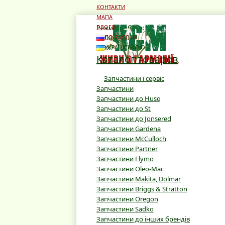
КОНТАКТИ
МАПА
Режим роботи:
БЛОГИ
10:00 - 19:00
ПО-РУССКИ
10:00 - 16:00
УКРАЇНСЬКОЮ
Каталог товаров
Запчастини і сервіс
Запчастини
Запчастини до Husq
Запчастини до St
Запчастини до Jonsered
Запчастини Gardena
Запчастини McCulloch
Запчастини Partner
Запчастини Flymo
Запчастини Oleo-Mac
Запчастини Makita, Dolmar
Запчастини Briggs & Stratton
Запчастини Oregon
Запчастини Sadko
Запчастини до інших брендів