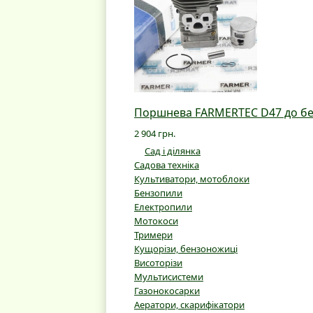
Поршнева FARMERTEC D47 до бе
2 904 грн.
Сад і ділянка
Садова техніка
Культиватори, мотоблоки
Бензопили
Електропили
Мотокоси
Тримери
Кущорізи, бензоножиці
Висоторізи
Мультисистеми
Газонокосарки
Аератори, скарифікатори