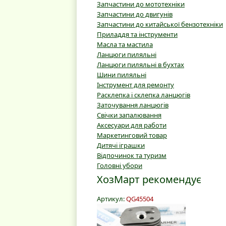
Запчастини до мототехніки
Запчастини до двигунів
Запчастини до китайської бензотехніки
Приладдя та інструменти
Масла та мастила
Ланцюги пиляльні
Ланцюги пиляльні в бухтах
Шини пиляльні
Інструмент для ремонту
Расклепка і склепка ланцюгів
Заточування ланцюгів
Свічки запалювання
Аксесуари для работи
Маркетинговий товар
Дитячі іграшки
Відпочинок та туризм
Головні убори
ХозМарт рекомендує
Артикул:
QG45504