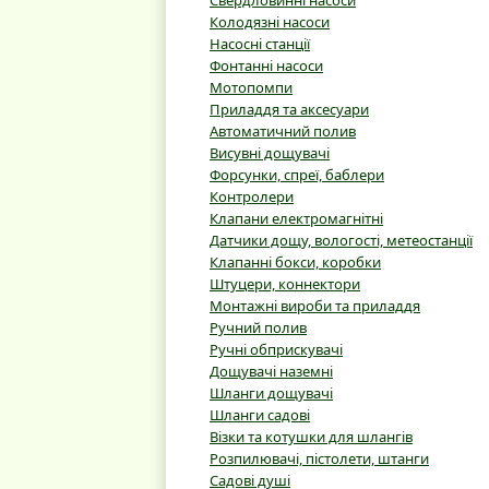
Свердловинні насоси
Колодязні насоси
Насосні станції
Фонтанні насоси
Мотопомпи
Приладдя та аксесуари
Автоматичний полив
Висувні дощувачі
Форсунки, спреї, баблери
Контролери
Клапани електромагнітні
Датчики дощу, вологості, метеостанції
Клапанні бокси, коробки
Штуцери, коннектори
Монтажні вироби та приладдя
Ручний полив
Ручні обприскувачі
Дощувачі наземні
Шланги дощувачі
Шланги садові
Візки та котушки для шлангів
Розпилювачі, пістолети, штанги
Садові душі