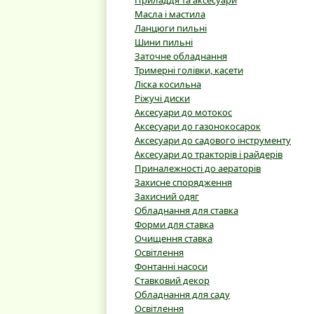
Приладдя та аксесуари
Масла і мастила
Ланцюги пильні
Шини пильні
Заточне обладнання
Тримерні голівки, касети
Ліска косильна
Ріжучі диски
Аксесуари до мотокос
Аксесуари до газонокосарок
Аксесуари до садового інструменту
Аксесуари до тракторів і райдерів
Приналежності до аераторів
Захисне спорядження
Захисний одяг
Обладнання для ставка
Форми для ставка
Очищення ставка
Освітлення
Фонтанні насоси
Ставковий декор
Обладнання для саду
Освітлення