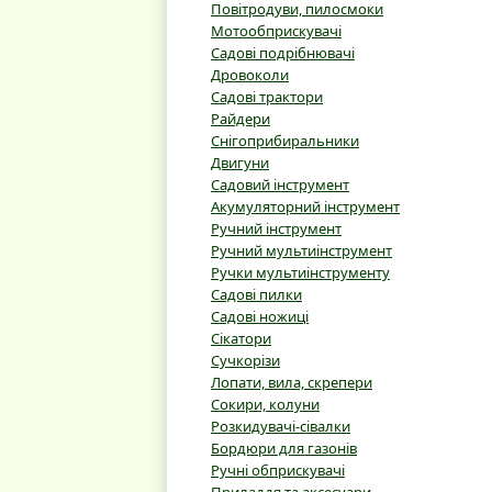
Повітродуви, пилосмоки
Мотообприскувачі
Садові подрібнювачі
Дровоколи
Садові трактори
Райдери
Снігоприбиральники
Двигуни
Садовий інструмент
Акумуляторний інструмент
Ручний інструмент
Ручний мультиінструмент
Ручки мультиінструменту
Садові пилки
Садові ножиці
Сікатори
Сучкорізи
Лопати, вила, скрепери
Сокири, колуни
Розкидувачі-сівалки
Бордюри для газонів
Ручні обприскувачі