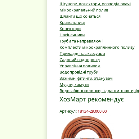
Штуцери, конектори, розподілювачі
Мікрокрапельний полив
Шланги що сочаться
Крапельниці
Конектори
Накінечники
Труби та направляючі
Комплекти мікрокраплинного поливу
Приладдя та аксесуари
Садовий водопровід
Управління поливом
Водопровідні труби
Зажимні фітинги, з'єднувачі
Муфти, хомути
Водозабірні колонки, гідранти, шахти, ф
ХозМарт рекомендує
Артикул:
18134-29.000.00