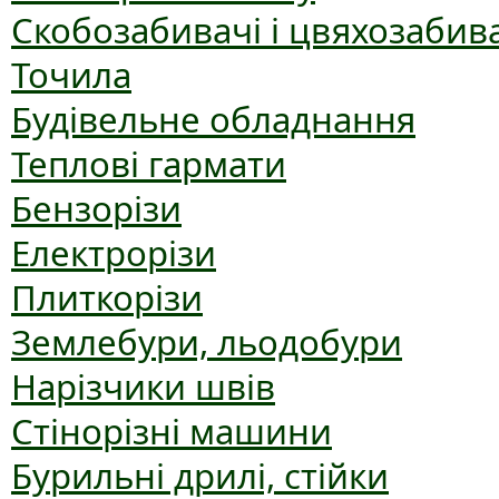
Скобозабивачі і цвяхозабив
Точила
Будівельне обладнання
Теплові гармати
Бензорізи
Електрорізи
Плиткорізи
Землебури, льодобури
Нарізчики швів
Стінорізні машини
Бурильні дрилі, стійки