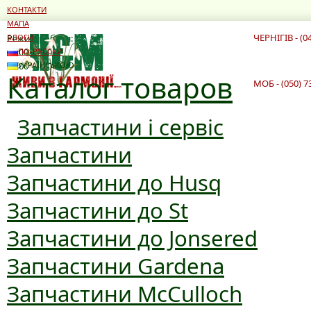
КОНТАКТИ
МАПА
ЧЕРНІГІВ - (0
Режим роботи:
БЛОГИ
10:00 - 19:00
ПО-РУССКИ
10:00 - 16:00
УКРАЇНСЬКОЮ
Каталог товаров
МОБ - (050) 7
Запчастини і сервіс
Запчастини
Запчастини до Husq
Запчастини до St
Запчастини до Jonsered
Запчастини Gardena
Запчастини McCulloch