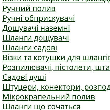
Ручний полив
Ручні обприскувачі
Дощувачі наземні
Шланги дощувачі
Шланги садові
Візки та котушки для шлангі
Розпилювачі, пістолети, шт
Садові душі
Штуцери, конектори, розпо
Мікрокрапельний полив
Шланги що сочаться