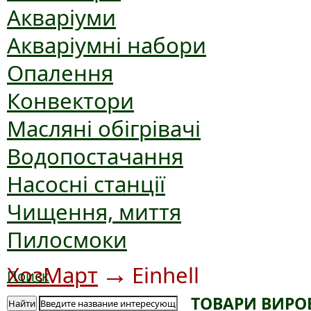
Акваріуми
Акваріумні набори
Опалення
Конвектори
Масляні обігрівачі
Водопостачання
Насосні станції
Чищення, миття
Пилосмоки
→
ХозМарт
Einhell
Поиск
ТОВАРИ ВИРО
Найти