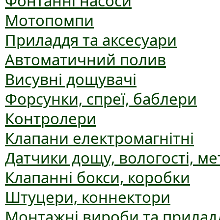
Фонтанні насоси
Мотопомпи
Приладдя та аксесуари
Автоматичний полив
Висувні дощувачі
Форсунки, спреї, баблери
Контролери
Клапани електромагнітні
Датчики дощу, вологості, ме
Клапанні бокси, коробки
Штуцери, коннектори
Монтажні вироби та прилад