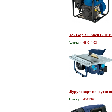
Плиткоріз Einhell Blue B
Артикул:
43.011.63
Шуруповерт-викрутка аку
Артикул:
4513390