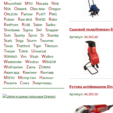
M
M
N
N
ountfield
TD
evada
GK
N
O
O
O
SK
dwerk
leo-Mac
regon
O
P
P
P
RLEON
artner
LATT
MG
P
R
R
R
ubert
ain Bird
APID
ebir
R
R
S
S
edPoint
UBI
aber
adko
S
S
S
S
Садовий подрібнювач Ein
hindaiwa
igma
KF
napper
S
S
S
S
S
olo
parky
prut
t
tanley
Артикул:
34.303.40
S
S
S
T
tark
tiga
turm
ecomec
T
T
T
T
exas
hetford
iger
illotson
T
T
U
reszer
rilink
niversal
V
V
V
W
ERANO
ini
itals
albro
W
W
W
eekender
indsor
INZOR
W
Z
Z
olf-Garten
ama
OMAX
А
К
К
вангард
емпинг
ентавр
М
М
Н
ЗПО
отор Сич
асосы+
Р
С
Э
есанта
оюз
нергомаш
Кутова шліфмашина Einhe
Артикул:
44.305.50