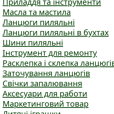
Приладдя та інструменти
Масла та мастила
Ланцюги пиляльні
Ланцюги пиляльні в бухтах
Шини пиляльні
Інструмент для ремонту
Расклепка і склепка ланцюгі
Заточування ланцюгів
Свічки запалювання
Аксесуари для работи
Маркетинговий товар
Дитячі іграшки