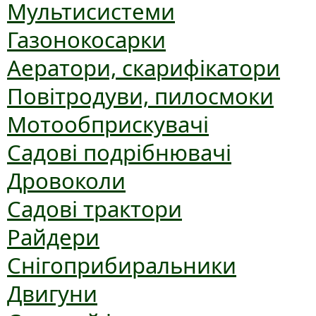
Мультисистеми
Газонокосарки
Аератори, скарифікатори
Повітродуви, пилосмоки
Мотообприскувачі
Садові подрібнювачі
Дровоколи
Садові трактори
Райдери
Снігоприбиральники
Двигуни