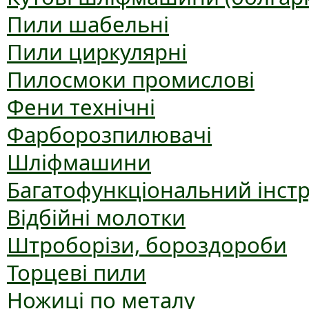
Пили шабельні
Пили циркулярні
Пилосмоки промислові
Фени технічні
Фарборозпилювачі
Шліфмашини
Багатофункціональний інст
Відбійні молотки
Штроборізи, бороздороби
Торцеві пили
Ножиці по металу