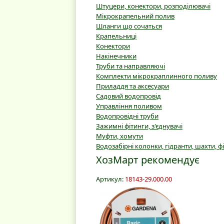
Штуцери, конектори, розподілювачі
Мікрокрапельний полив
Шланги що сочаться
Крапельниці
Конектори
Накінечники
Труби та направляючі
Комплекти мікрокраплинного поливу
Приладдя та аксесуари
Садовий водопровід
Управління поливом
Водопровідні труби
Зажимні фітинги, з'єднувачі
Муфти, хомути
Водозабірні колонки, гідранти, шахти, ф
ХозМарт рекомендує
Артикул:
18143-29.000.00