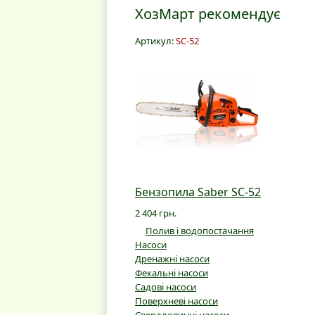
ХозМарт рекомендує
Артикул:
SC-52
Бензопила Saber SC-52
2 404 грн.
Полив і водопостачання
Насоси
Дренажні насоси
Фекальні насоси
Садові насоси
Поверхневі насоси