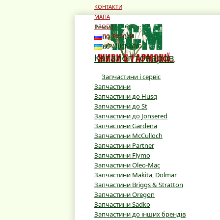
КОНТАКТИ
МАПА
Режим роботи:
БЛОГИ
10:00 - 19:00
ПО-РУССКИ
10:00 - 16:00
УКРАЇНСЬКОЮ
Каталог товаров
Запчастини і сервіс
Запчастини
Запчастини до Husq
Запчастини до St
Запчастини до Jonsered
Запчастини Gardena
Запчастини McCulloch
Запчастини Partner
Запчастини Flymo
Запчастини Oleo-Mac
Запчастини Makita, Dolmar
Запчастини Briggs & Stratton
Запчастини Oregon
Запчастини Sadko
Запчастини до інших брендів