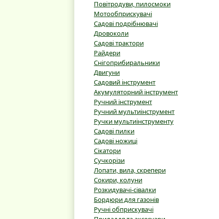
Повітродуви, пилосмоки
Мотообприскувачі
Садові подрібнювачі
Дровоколи
Садові трактори
Райдери
Снігоприбиральники
Двигуни
Садовий інструмент
Акумуляторний інструмент
Ручний інструмент
Ручний мультиінструмент
Ручки мультиінструменту
Садові пилки
Садові ножиці
Сікатори
Сучкорізи
Лопати, вила, скрепери
Сокири, колуни
Розкидувачі-сівалки
Бордюри для газонів
Ручні обприскувачі