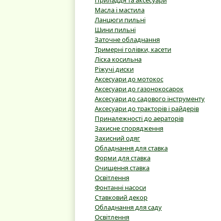
Приладдя та аксесуари
Масла і мастила
Ланцюги пильні
Шини пильні
Заточне обладнання
Тримерні голівки, касети
Ліска косильна
Ріжучі диски
Аксесуари до мотокос
Аксесуари до газонокосарок
Аксесуари до садового інструменту
Аксесуари до тракторів і райдерів
Приналежності до аераторів
Захисне спорядження
Захисний одяг
Обладнання для ставка
Форми для ставка
Очищення ставка
Освітлення
Фонтанні насоси
Ставковий декор
Обладнання для саду
Освітлення