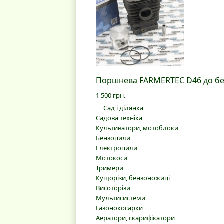
Поршнева FARMERTEC D46 до бе
1 500 грн.
Сад і ділянка
Садова техніка
Культиватори, мотоблоки
Бензопили
Електропили
Мотокоси
Тримери
Кущорізи, бензоножиці
Висоторізи
Мультисистеми
Газонокосарки
Аератори, скарифікатори