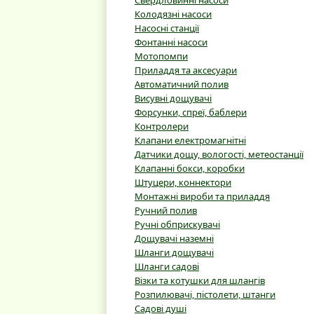
Свердловинні насоси
Колодязні насоси
Насосні станції
Фонтанні насоси
Мотопомпи
Приладдя та аксесуари
Автоматичний полив
Висувні дощувачі
Форсунки, спреї, баблери
Контролери
Клапани електромагнітні
Датчики дощу, вологості, метеостанції
Клапанні бокси, коробки
Штуцери, коннектори
Монтажні вироби та приладдя
Ручний полив
Ручні обприскувачі
Дощувачі наземні
Шланги дощувачі
Шланги садові
Візки та котушки для шлангів
Розпилювачі, пістолети, штанги
Садові душі