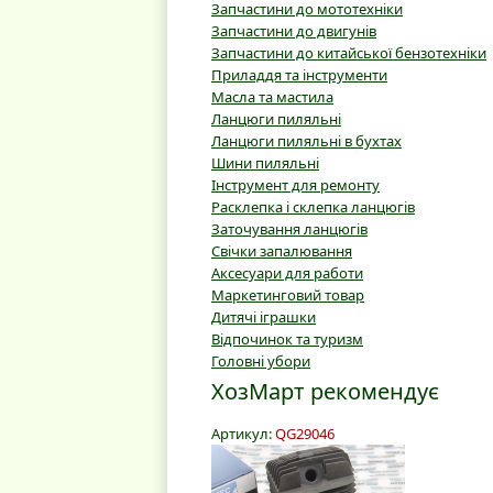
Запчастини до мототехніки
Запчастини до двигунів
Запчастини до китайської бензотехніки
Приладдя та інструменти
Масла та мастила
Ланцюги пиляльні
Ланцюги пиляльні в бухтах
Шини пиляльні
Інструмент для ремонту
Расклепка і склепка ланцюгів
Заточування ланцюгів
Свічки запалювання
Аксесуари для работи
Маркетинговий товар
Дитячі іграшки
Відпочинок та туризм
Головні убори
ХозМарт рекомендує
Артикул:
QG29046