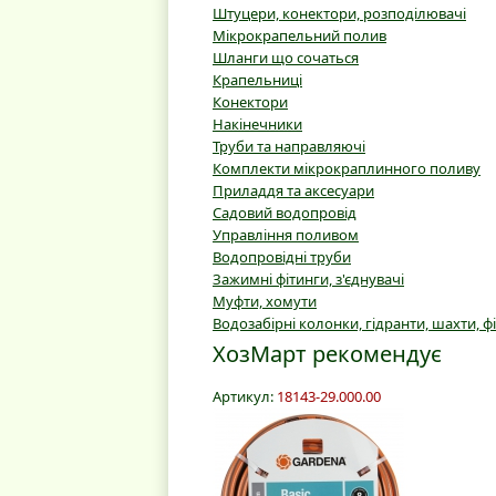
Штуцери, конектори, розподілювачі
Мікрокрапельний полив
Шланги що сочаться
Крапельниці
Конектори
Накінечники
Труби та направляючі
Комплекти мікрокраплинного поливу
Приладдя та аксесуари
Садовий водопровід
Управління поливом
Водопровідні труби
Зажимні фітинги, з'єднувачі
Муфти, хомути
Водозабірні колонки, гідранти, шахти, ф
ХозМарт рекомендує
Артикул:
18143-29.000.00