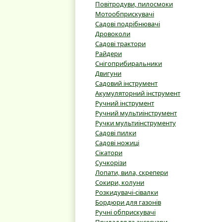
Повітродуви, пилосмоки
Мотообприскувачі
Садові подрібнювачі
Дровоколи
Садові трактори
Райдери
Снігоприбиральники
Двигуни
Садовий інструмент
Акумуляторний інструмент
Ручний інструмент
Ручний мультиінструмент
Ручки мультиінструменту
Садові пилки
Садові ножиці
Сікатори
Сучкорізи
Лопати, вила, скрепери
Сокири, колуни
Розкидувачі-сівалки
Бордюри для газонів
Ручні обприскувачі