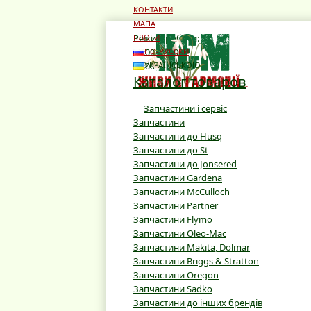
КОНТАКТИ
МАПА
Режим роботи:
БЛОГИ
10:00 - 19:00
ПО-РУССКИ
10:00 - 16:00
УКРАЇНСЬКОЮ
Каталог товаров
Запчастини і сервіс
Запчастини
Запчастини до Husq
Запчастини до St
Запчастини до Jonsered
Запчастини Gardena
Запчастини McCulloch
Запчастини Partner
Запчастини Flymo
Запчастини Oleo-Mac
Запчастини Makita, Dolmar
Запчастини Briggs & Stratton
Запчастини Oregon
Запчастини Sadko
Запчастини до інших брендів