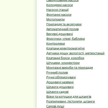
Свердловинні насоси
Колодязні насоси
Насосні станції
Фонтанні насоси
Мотопомпи
Приладдя та аксесуари
Автоматичний полив
Висувні дощувачі
Форсунки, спреї, баблери
Контролери
Клапани електромагнітні
Датчики дощу, вологості, метеостанції
Клапанні бокси, коробки
Штуцери, коннектори
Монтажні вироби та приладдя
Ручний полив
Ручні обприскувачі
Дощувачі наземні
Шланги дощувачі
Шланги садові
Візки та котушки для шлангів
Розпилювачі, пістолети, штанги
Садові душі