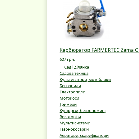
Карбюратор FARMERTEC Zama C1Q-
627 грн.
Сад і ділянка
Садова техніка
Культиватори, мотоблоки
Бензопили
Електропили
Мотокоси
Тримери
Кущорізи, бензоножиці
Висоторізи
Мультисистеми
Газонокосарки
Аератори, скарифікатори