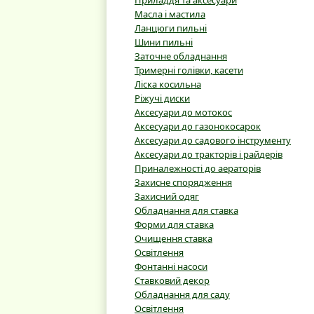
Приладдя та аксесуари
Масла і мастила
Ланцюги пильні
Шини пильні
Заточне обладнання
Тримерні голівки, касети
Ліска косильна
Ріжучі диски
Аксесуари до мотокос
Аксесуари до газонокосарок
Аксесуари до садового інструменту
Аксесуари до тракторів і райдерів
Приналежності до аераторів
Захисне спорядження
Захисний одяг
Обладнання для ставка
Форми для ставка
Очищення ставка
Освітлення
Фонтанні насоси
Ставковий декор
Обладнання для саду
Освітлення